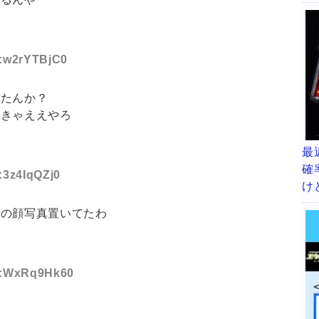
D:w2rYTBjC0
いたんか？
行きゃええやろ
最
確
D:3z4IqQZj0
け
者の顔写真置いてたわ
ID:WxRq9Hk60