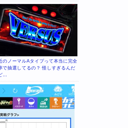
近のノーマルAタイプって本当に完全
率で抽選してるの？ 怪しすぎるんだ
ど…