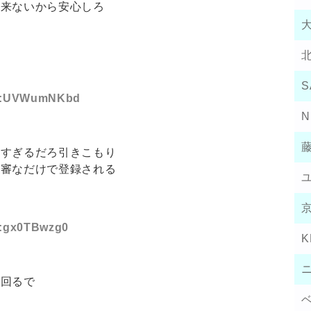
出来ないから安心しろ
S
 ID:UVWumNKbd
N
ずすぎるだろ引きこもり
不審なだけで登録される
ID:gx0TBwzg0
K
が回るで