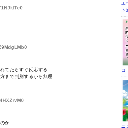
エ
:71NJklTc0
ト
る
D:Z9MdgLMb0
されてたらすぐ反応する
コ
き方まで判別するから無理
:l4HXZrvM0
・
いのか
ニ