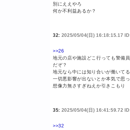
別にええやろ
何か不利益あるか？
32:
2025/05/04(日) 16:18:15.17
>>26
地元の店や施設どこ行っても警備
だぞ？
地元なら中には知り合いが働いて
一切悪影響が出ないとか本気で思
想像力無さすぎねえか引きこもり
35:
2025/05/04(日) 16:41:59.72 
>>32