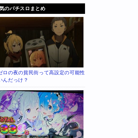
気のパチスロまとめ
ゼロの夜の貧民街って高設定の可能性
いんだっけ？