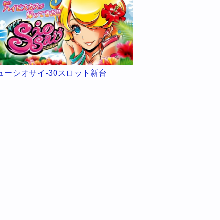
ューシオサイ-30スロット新台