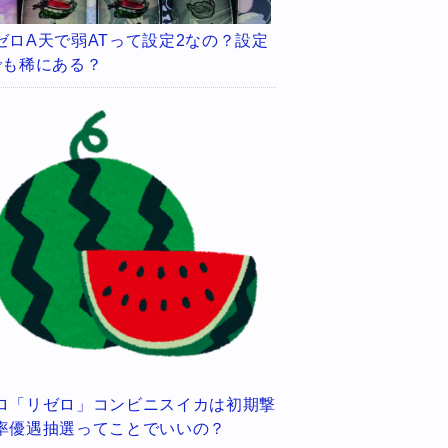
ゼロA天で弱ATって設定2なの？設定
でも稀にある？
ロ「リゼロ」コンビニスイカは初期撃
率優遇抽選ってことでいいの？