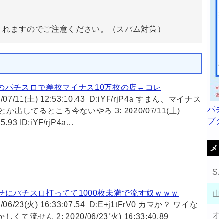
されますのでご注意ください。（スパム対策）
のパチスロで差枚マイナス10万枚の店←コレ
20/07/11(土) 12:53:10.43 ID:iYF/rjP4a すまん、マイナス
パ
とか出してるところ今ないやろ 3: 2020/07/11(土)
プ
45.93 ID:iYF/rjP4a…
メ
S
せにパチスロ打ってて1000枚未満で流す奴ｗｗｗ
0/06/23(火) 16:33:07.54 ID:E+j1tFrV0 カマか？ ワイな
くて流せん 2: 2020/06/23(火) 16:33:40.89