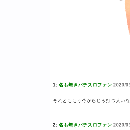
1:
名も無きパチスロファン
2020/0
それとももう今からじゃ打つ人い
2:
名も無きパチスロファン
2020/0