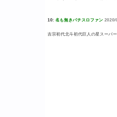
10:
名も無きパチスロファン
2020/
吉宗初代北斗初代巨人の星スーパ