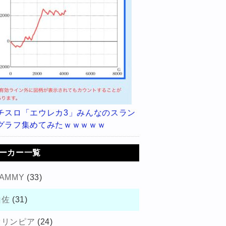
チスロ「エウレカ3」みんなのスラン
グラフ集めてみたｗｗｗｗｗ
ーカー一覧
AMMY
(33)
山佐
(31)
オリンピア
(24)