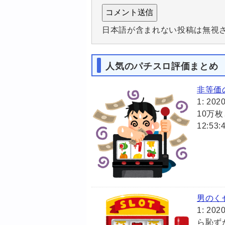
日本語が含まれない投稿は無視
人気のパチスロ評価まとめ
非等価
1: 20
10万枚
12:53:
男のく
1: 202
ら恥ずかし