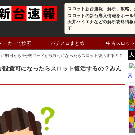
スロット新台速報、解析、攻略、
スロットの新台導入情報をホール
天井ハイエナなどの解析攻略情報
す
メーカーで検索
パチスロまとめ
中古スロット
人
仮に明日から4号機ゴッドが設置可になったらスロット復活するの？
が設置可になったらスロット復活するの？みん
真