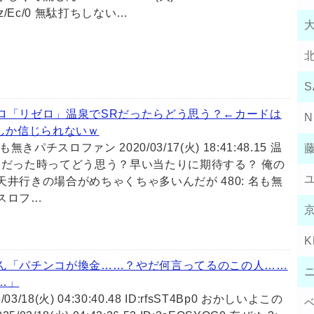
+Kz/Ec/0 無駄打ちしない…
S
ロ「リゼロ」温泉でSRだったらどう思う？←カードは
N
Rしか信じられないｗ
名も無きパチスロファン 2020/03/17(火) 18:41:48.15 温
Rだった時ってどう思う？早い当たりに期待する？ 俺の
天井行きの場合がめちゃくちゃ多いんだが 480: 名も無
スロフ…
K
ん「パチンコが換金……？やだ何言ってるのこの人……
…」
25/03/18(火) 04:30:40.48 ID:rfsST4Bp0 おかしいよこの