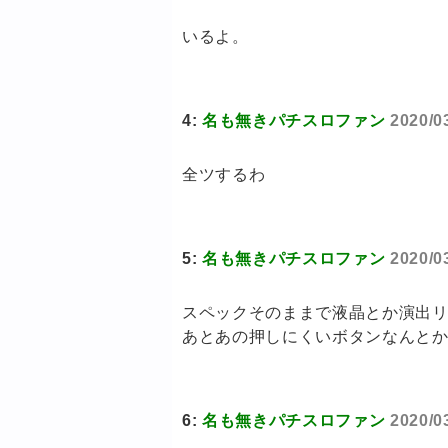
いるよ。
4:
名も無きパチスロファン
2020/0
全ツするわ
5:
名も無きパチスロファン
2020/0
スペックそのままで液晶とか演出
あとあの押しにくいボタンなんと
6:
名も無きパチスロファン
2020/0