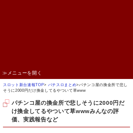
≫メニューを開く
スロット新台速報TOP
>
パチスロまとめ
>
パチンコ屋の換金所で悲し
そうに2000円だけ換金してるやついて草www
パチンコ屋の換金所で悲しそうに2000円だ
け換金してるやついて草wwwみんなの評
価、実践報告など