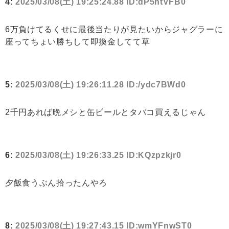
4:
2025/03/08(土) 19:25:24.88 ID:dP5htVFB0
6万負けてるくせに最後当たりが見たいからジャグラーに
座ってちょい勝ちして即換金してて草
5:
2025/03/08(土) 19:26:11.28 ID:/ydc7BWd0
2千円あれば晩メシと缶ビールとタバコ買えるじゃん
6:
2025/03/08(土) 19:26:33.25 ID:KQzpzkjr0
夕飯食うぶん拾ったんやろ
8:
2025/03/08(土) 19:27:43.15 ID:wmYFnwST0