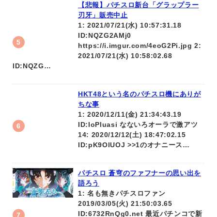
【悲報】パチスロ新台「グラップラー
刃牙」販売中止
1: 2021/07/21(水) 10:57:31.18
ID:NQZG2AMj0
https://i.imgur.com/4eoG2Pi.jpg 2:
2021/07/21(水) 10:58:02.68
ID:NQZG…
HKT48という名のパチスロ機にありが
ちな事
1: 2020/12/11(金) 21:34:43.19
ID:IoPluasi なないろオーラで激アツ
14: 2020/12/12(土) 18:47:02.15
ID:pK9OlUOJ >>1のオナニース…
パチスロ 蒼穹のファフナーの思い出を
語ろう
1: 名も無きパチスロファン
2019/03/05(火) 21:50:03.65
ID:6732RnQg0.net 最近パチンコで新