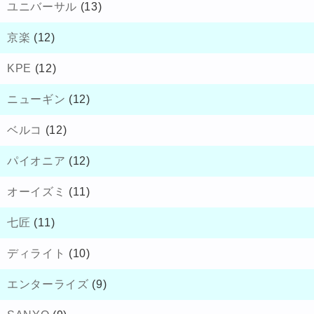
ユニバーサル
(13)
京楽
(12)
KPE
(12)
ニューギン
(12)
ベルコ
(12)
パイオニア
(12)
オーイズミ
(11)
七匠
(11)
ディライト
(10)
エンターライズ
(9)