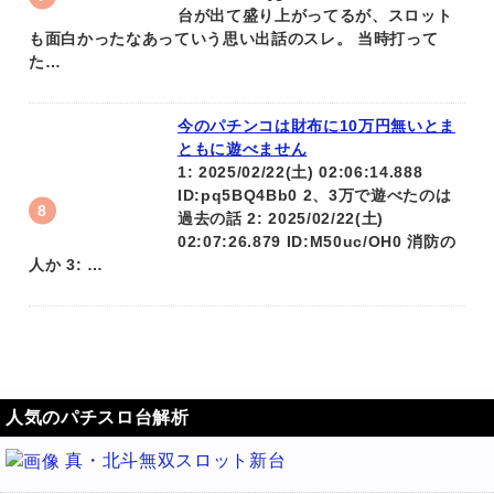
台が出て盛り上がってるが、スロット
も面白かったなあっていう思い出話のスレ。 当時打って
た…
今のパチンコは財布に10万円無いとま
ともに遊べません
1: 2025/02/22(土) 02:06:14.888
ID:pq5BQ4Bb0 2、3万で遊べたのは
過去の話 2: 2025/02/22(土)
02:07:26.879 ID:M50uc/OH0 消防の
人か 3: …
人気のパチスロ台解析
真・北斗無双スロット新台