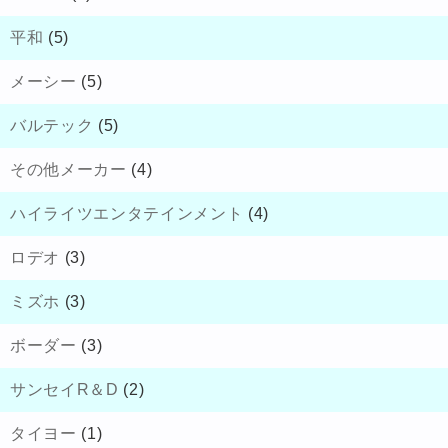
平和
(5)
メーシー
(5)
バルテック
(5)
その他メーカー
(4)
ハイライツエンタテインメント
(4)
ロデオ
(3)
ミズホ
(3)
ボーダー
(3)
サンセイR＆D
(2)
タイヨー
(1)