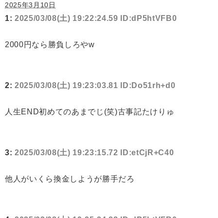
2025年3月10日
1:
2025/03/08(土) 19:22:24.59 ID:dP5htVFB0
2000円なら勝負しろやw
2:
2025/03/08(土) 19:23:03.81 ID:Do51rh+d0
人生END初めてのあまでじ(笑)古事記たけりゅ
3:
2025/03/08(土) 19:23:15.72 ID:etCjR+C40
他人がいくら換金しようが勝手だろ