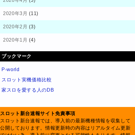
2020年4月
(3)
2020年3月
(11)
2020年2月
(3)
2020年1月
(4)
ブックマーク
P-world
スロット実機価格比較
家スロを愛する人のDB
スロット新台速報サイト免責事項
スロット新台速報では、導入前の最新機種情報を収集して
公開しております。情報更新時の内容はリアルタイム更新