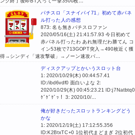
ング終了後即BT入って一撃3500枚…
パチスロ「スナイパイ71」初めて赤パネ
ル打った人の感想
873: 名も無きパチスロファン
2020/05/16(土) 21:41:57.93 今日初めて
赤パネル打ったわ あれ無理だわ勝てん コ
イン53枚で713GOPT突入→490枚近く獲
得→シンディ「速攻撃破」→ノーン速攻バ…
ディスクアップとかいうスロット台
1: 2020/10/29(木) 00:44:57.41
ID:/ibd6vdf0 面白いよな 2:
2020/10/29(木) 00:45:23.21 ID:j7Natbtq0
ｹﾞｹﾞｹﾞｯ！ 3: 2020/10/…
俺が好きだったスロットランキングどう
かな
1: 2020/12/19(土) 17:12:55.356
ID:K2BtxTC+0 1位初代まどまぎ 2位初代