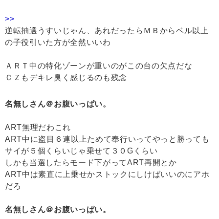
>>
逆転抽選うすいじゃん、あれだったらＭＢからベル以上
の子役引いた方が全然いいわ
ＡＲＴ中の特化ゾーンが重いのがこの台の欠点だな
ＣＺもデキレ臭く感じるのも残念
名無しさん＠お腹いっぱい。
ART無理だわこれ
ART中に盗目６連以上ためて奉行いってやっと勝っても
サイが５個くらいじゃ乗せて３０Gくらい
しかも当選したらモード下がってART再開とか
ART中は素直に上乗せかストックにしけばいいのにアホ
だろ
名無しさん＠お腹いっぱい。