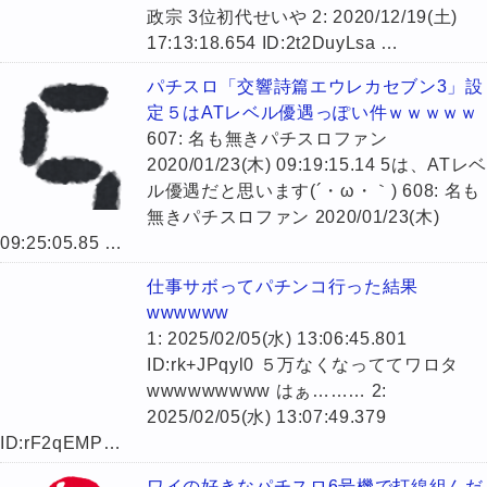
政宗 3位初代せいや 2: 2020/12/19(土)
17:13:18.654 ID:2t2DuyLsa …
パチスロ「交響詩篇エウレカセブン3」設
定５はATレベル優遇っぽい件ｗｗｗｗｗ
607: 名も無きパチスロファン
2020/01/23(木) 09:19:15.14 5は、ATレ
ル優遇だと思います(´・ω・｀) 608: 名も
無きパチスロファン 2020/01/23(木)
09:25:05.85 …
仕事サボってパチンコ行った結果
wwwwww
1: 2025/02/05(水) 13:06:45.801
ID:rk+JPqyl0 ５万なくなっててワロタ
wwwwwwwww はぁ……… 2:
2025/02/05(水) 13:07:49.379
ID:rF2qEMP…
ワイの好きなパチスロ6号機で打線組んだ