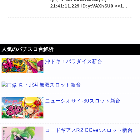
21:41:11.229 ID:ytVAXhSU0 >>1…
人気のパチスロ台解析
沖ドキ！パラダイス新台
真・北斗無双スロット新台
ニューシオサイ-30スロット新台
コードギアスR2 CCver.スロット新台