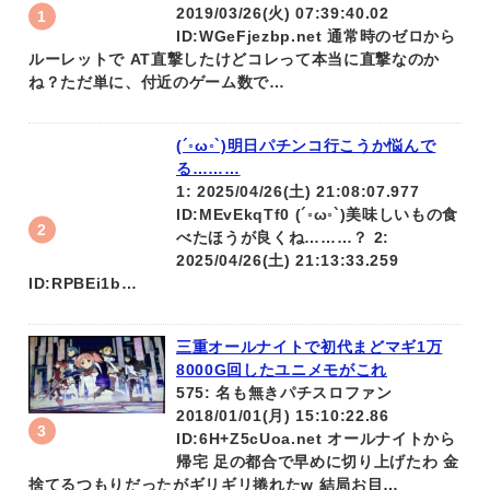
2019/03/26(火) 07:39:40.02
ID:WGeFjezbp.net 通常時のゼロから
ルーレットで AT直撃したけどコレって本当に直撃なのか
ね？ただ単に、付近のゲーム数で…
(´◦ω◦`)明日パチンコ行こうか悩んで
る………
1: 2025/04/26(土) 21:08:07.977
ID:MEvEkqTf0 (´◦ω◦`)美味しいもの食
べたほうが良くね………？ 2:
2025/04/26(土) 21:13:33.259
ID:RPBEi1b…
三重オールナイトで初代まどマギ1万
8000G回したユニメモがこれ
575: 名も無きパチスロファン
2018/01/01(月) 15:10:22.86
ID:6H+Z5cUoa.net オールナイトから
帰宅 足の都合で早めに切り上げたわ 金
捨てるつもりだったがギリギリ捲れたw 結局お目…