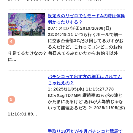
設定６のリゼロでもモードAの時は体操
弱かったりする？
207: スロパチℤ 2019/10/06(日)
22:24:49.11 いつも行くホールで朝一
に空き台全部3Gだけ回してるガキがお
るんだけど、これってコンビニのお釣
り見てるだけなの？ 毎日来てるみたいだからお釣り以外
に…
パチンコって出す方の細工はされてん
じゃねえの？
1: 2025/11/05(水) 11:13:27.778
ID:vXagTD7MM 継続率81%が50連と
かたまにあるけど あれが人為的じゃな
いって無理あるだろ 2: 2025/11/05(水)
11:16:01.89…
手取り18万だが今月パチンコと競馬で