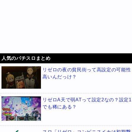
人気のパチスロまとめ
リゼロの夜の貧民街って高設定の可能性
高いんだっけ？
リゼロA天で弱ATって設定2なの？設定1
でも稀にある？
スロ「リゼロ」コンビニスイカは初期撃