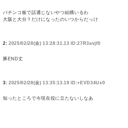
パチンコ板で話通じないやつ結構いるわ
大阪と大分？だけになったのいつからだっけ
2:
2025/02/28(金) 13:28:31.13 ID:27R3avjf0
豚END丈
3:
2025/02/28(金) 13:35:13.19 ID:+EVD34Ux0
知ったところで今現在役に立たないしなあ