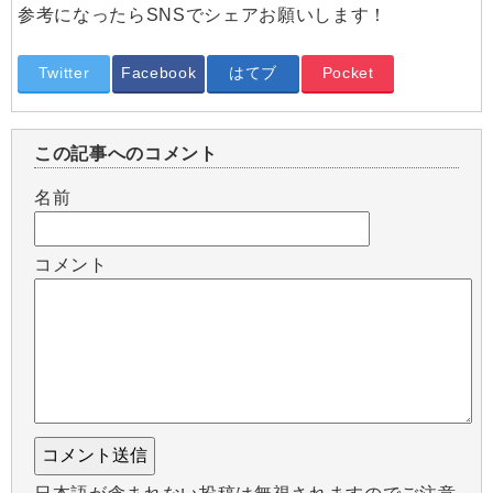
参考になったらSNSでシェアお願いします！
Twitter
Facebook
はてブ
Pocket
この記事へのコメント
名前
コメント