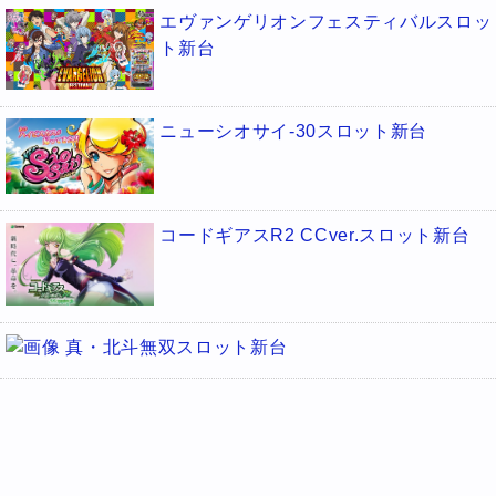
エヴァンゲリオンフェスティバルスロッ
ト新台
ニューシオサイ-30スロット新台
コードギアスR2 CCver.スロット新台
真・北斗無双スロット新台