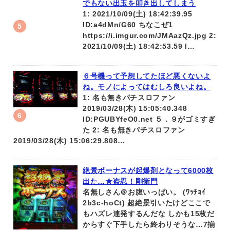
でもない出玉を叩き出してしまう
1: 2021/10/09(土) 18:42:39.95
ID:a4dMn/G60 ちなこぜ1
https://i.imgur.com/JMAazQz.jpg 2:
2021/10/09(土) 18:42:53.59 I…
６号機って予想してたほど悪くないよ
ね。モノによってはむしろ良いよね。
1: 名も無きパチスロファン
2019/03/28(木) 15:05:40.348
ID:PGUBYfeO0.net ５．９がゴミすぎ
た 2: 名も無きパチスロファン
2019/03/28(木) 15:06:29.808…
絶景ボーナスが起爆剤となって6000枚
出た…★盗忍！剛衛門
名無しさん＠お腹いっぱい。 (ﾜｯﾁｮｲ
2b3c-hoCt) 超絶景引いたけどここで
もハズレ連発するんだな しかも15枚だ
からすぐ下手したら終わりそうな…7揃