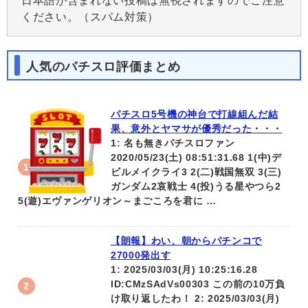
日本語が含まれない投稿は無視されますのでご注意
ください。（スパム対策）
人気のパチスロ評価まとめ
パチスロ5号機の神台で打線組んだ結
果、意外とヤマサが優秀だった・・・
1: 名も無きパチスロファン
2020/05/23(土) 08:51:31.68 1(中)デ
ビルメイクライ3 2(二)戦国無双 3(三)
ガンダム2哀戦士 4(投)うる星やつら2
5(遊)エヴァンゲリオン～まごころを君に …
【朗報】わい、朝からパチンコで
27000発出す
1: 2025/03/03(月) 10:25:16.28
ID:CMzSAdVs00303 この前の10万負
け取り返したわ！ 2: 2025/03/03(月)