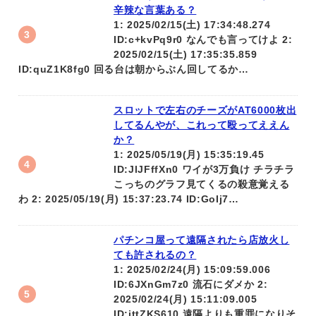
辛辣な言葉ある？
1: 2025/02/15(土) 17:34:48.274
ID:c+kvPq9r0 なんでも言ってけよ 2:
2025/02/15(土) 17:35:35.859
ID:quZ1K8fg0 回る台は朝からぶん回してるか…
スロットで左右のチーズがAT6000枚出
してるんやが、これって殴ってええん
か？
1: 2025/05/19(月) 15:35:19.45
ID:JlJFffXn0 ワイが3万負け チラチラ
こっちのグラフ見てくるの殺意覚える
わ 2: 2025/05/19(月) 15:37:23.74 ID:GoIj7…
パチンコ屋って遠隔されたら店放火し
ても許されるの？
1: 2025/02/24(月) 15:09:59.006
ID:6JXnGm7z0 流石にダメか 2:
2025/02/24(月) 15:11:09.005
ID:ittZKS610 遠隔よりも重罪になりそ