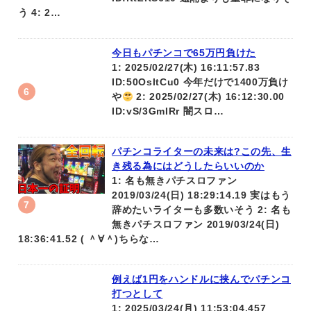
う 4: 2…
今日もパチンコで65万円負けた
1: 2025/02/27(木) 16:11:57.83
ID:50OsItCu0 今年だけで1400万負け
や
2: 2025/02/27(木) 16:12:30.00
ID:vS/3GmIRr 闇スロ…
パチンコライターの未来は?この先、生
き残る為にはどうしたらいいのか
1: 名も無きパチスロファン
2019/03/24(日) 18:29:14.19 実はもう
辞めたいライターも多数いそう 2: 名も
無きパチスロファン 2019/03/24(日)
18:36:41.52 ( ＾∀＾)ちらな…
例えば1円をハンドルに挟んでパチンコ
打つとして
1: 2025/03/24(月) 11:53:04.457