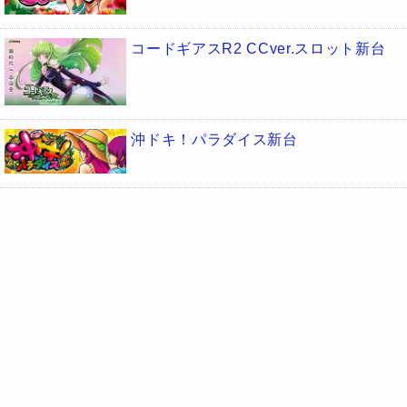
コードギアスR2 CCver.スロット新台
沖ドキ！パラダイス新台