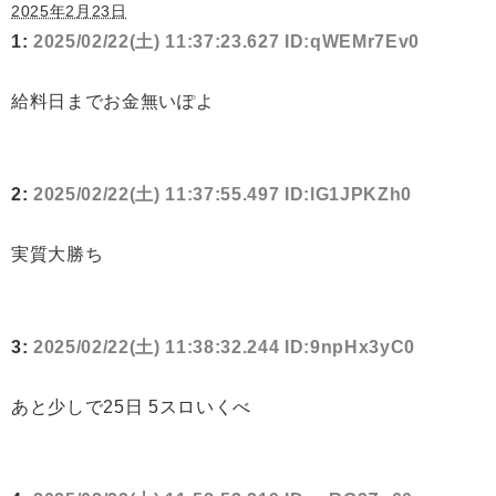
2025年2月23日
1:
2025/02/22(土) 11:37:23.627 ID:qWEMr7Ev0
給料日までお金無いぽよ
2:
2025/02/22(土) 11:37:55.497 ID:lG1JPKZh0
実質大勝ち
3:
2025/02/22(土) 11:38:32.244 ID:9npHx3yC0
あと少しで25日 5スロいくべ