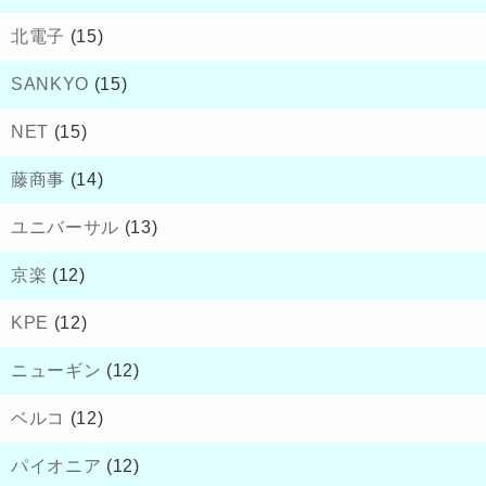
北電子
(15)
SANKYO
(15)
NET
(15)
藤商事
(14)
ユニバーサル
(13)
京楽
(12)
KPE
(12)
ニューギン
(12)
ベルコ
(12)
パイオニア
(12)