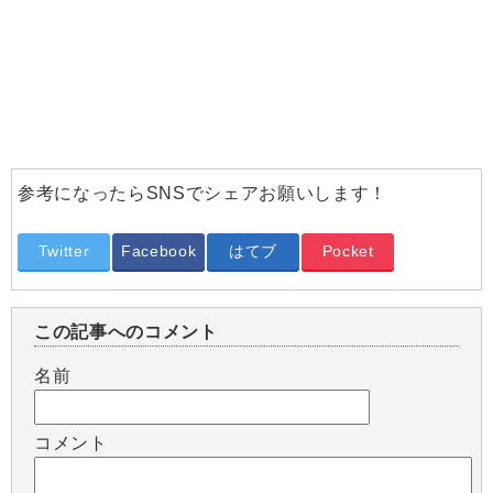
参考になったらSNSでシェアお願いします！
Twitter
Facebook
はてブ
Pocket
この記事へのコメント
名前
コメント