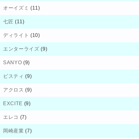
オーイズミ
(11)
七匠
(11)
ディライト
(10)
エンターライズ
(9)
SANYO
(9)
ビスティ
(9)
アクロス
(9)
EXCITE
(9)
エレコ
(7)
岡崎産業
(7)