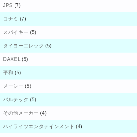
JPS
(7)
コナミ
(7)
スパイキー
(5)
タイヨーエレック
(5)
DAXEL
(5)
平和
(5)
メーシー
(5)
バルテック
(5)
その他メーカー
(4)
ハイライツエンタテインメント
(4)