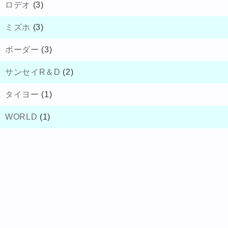
ロデオ
(3)
ミズホ
(3)
ボーダー
(3)
サンセイR＆D
(2)
タイヨー
(1)
WORLD
(1)