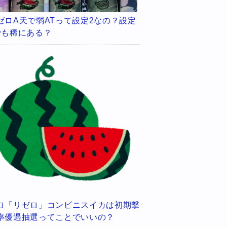
ゼロA天で弱ATって設定2なの？設定
でも稀にある？
ロ「リゼロ」コンビニスイカは初期撃
率優遇抽選ってことでいいの？