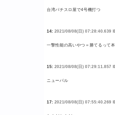
台湾パチスロ屋で4号機打つ
14:
2021/08/08(日) 07:28:40.639 
一撃性能の高いやつ＝勝てるって
15:
2021/08/08(日) 07:29:11.857 
ニューパル
17:
2021/08/08(日) 07:55:40.269