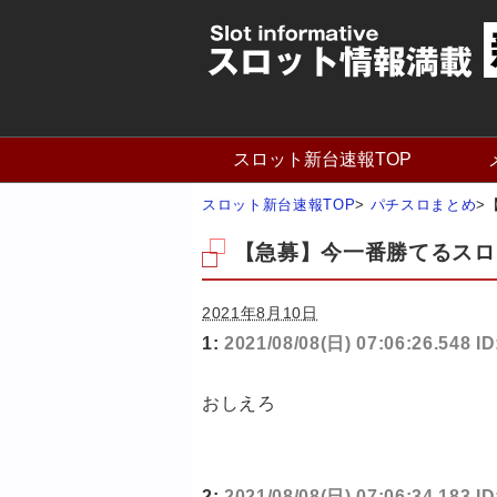
スロット新台速報TOP
スロット新台速報TOP
>
パチスロまとめ
>
【急募】今一番勝てるスロ
2021年8月10日
1:
2021/08/08(日) 07:06:26.548 I
おしえろ
2:
2021/08/08(日) 07:06:34.183 I