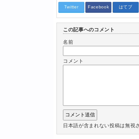
Twitter
Facebook
はてブ
この記事へのコメント
名前
コメント
日本語が含まれない投稿は無視