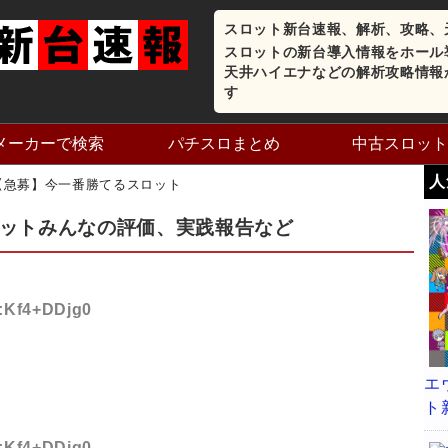
スロット新台速報、解析、攻略、
スロットの新台導入情報をホール
天井ハイエナなどの解析攻略情報
す
メーカーで検索
パチスロまとめ
中古スロット
人
【急募】今一番勝てるスロット
ットみんなの評価、実践報告など
D:Kf4+DDjg0
エ
ト
D:Kf4+DDjg0