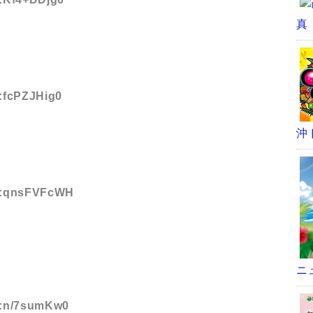
真
D:fcPZJHig0
沖
ID:qnsFVFcWH
ニ
ID:n/7sumKw0