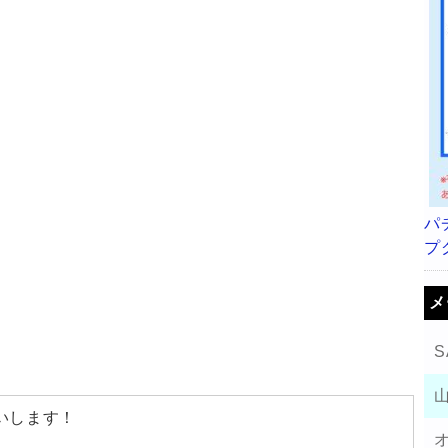
パ
プ
メ
S
いします！