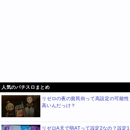
人気のパチスロまとめ
リゼロの夜の貧民街って高設定の可能性
高いんだっけ？
リゼロA天で弱ATって設定2なの？設定1