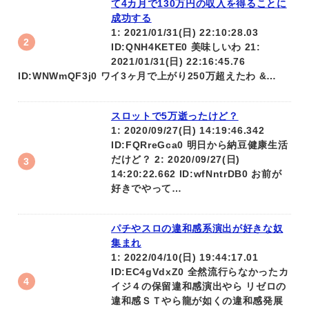
て4カ月で130万円の収入を得ることに
成功する
1: 2021/01/31(日) 22:10:28.03
ID:QNH4KETE0 美味しいわ 21:
2021/01/31(日) 22:16:45.76
ID:WNWmQF3j0 ワイ3ヶ月で上がり250万超えたわ &…
スロットで5万逝ったけど？
1: 2020/09/27(日) 14:19:46.342
ID:FQRreGca0 明日から納豆健康生活
だけど？ 2: 2020/09/27(日)
14:20:22.662 ID:wfNntrDB0 お前が
好きでやって…
パチやスロの違和感系演出が好きな奴
集まれ
1: 2022/04/10(日) 19:44:17.01
ID:EC4gVdxZ0 全然流行らなかったカ
イジ４の保留違和感演出やら リゼロの
違和感ＳＴやら龍が如くの違和感発展