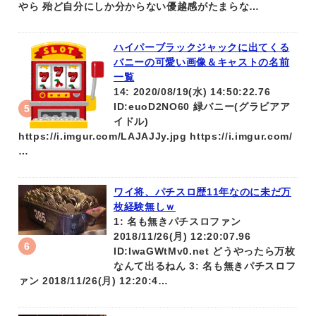
やら 殆ど自分にしか分からない優越感がたまらな…
ハイパーブラックジャックに出てくる
バニーの可愛い画像＆キャストの名前
一覧
14: 2020/08/19(水) 14:50:22.76
ID:euoD2NO60 緑バニー(グラビアア
イドル)
https://i.imgur.com/LAJAJJy.jpg https://i.imgur.com/
…
ワイ将、パチスロ歴11年なのに未だ万
枚経験無しｗ
1: 名も無きパチスロファン
2018/11/26(月) 12:20:07.96
ID:IwaGWtMv0.net どうやったら万枚
なんて出るねん 3: 名も無きパチスロフ
ァン 2018/11/26(月) 12:20:4…