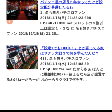
パチンコ屋の店長５年やってたけど設
定配分暴露したるわ
1: 名も無きパチスロファン
2018/11/18(日) 21:28:23.698
ID:euK7LDl50.net スロットの９割以
上は設定１・２な 2: 名も無きパチスロ
ファン 2018/11/18(日) 21:28…
『設定1でも103％！』とか言ってる奴
はサクラ大戦３で何を学んだんだ？
438: 名も無きパチスロファン
2018/11/14(水) 12:43:08.39
ID:bjLB8hYIa.net だからさぁ ほんと
に機械割100パー超えるなら店が設置す
るわけねーだろーが おめーらサクラ3で何を学…