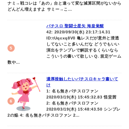
ナミ→戦コレは「あの」台と違って変な減算区間がないから
どんどん増えますよ サミー→こ…
パチスロ 聖闘士星矢 海皇覚醒
42: 2020/09/30(水) 23:17:14.31
ID:tUqcxq8V0 亀レスだが意外と浸透
してないこと多いんだな どうでもいい
演出をテンプレで解説するくらいなら
こういうの書いて欲しい Q. 規定ゲーム
数や…
濃厚接触したいパチスロキャラ書いて
け
1: 名も無きパチスロファン
2020/03/19(木) 15:45:32.83 怪堂茜
2: 名も無きパチスロファン
2020/03/19(木) 15:48:43.50 シンブレ
2の焔 4: 名も無きパチスロファン 2…