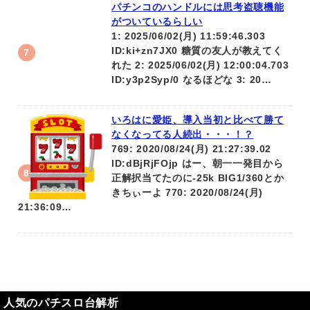
パチンコのハンドルには思考盗聴機能
がついているらしい
1: 2025/06/02(月) 11:59:46.303
ID:ki+zn7JX0 糖質の友人が教えてく
れた 2: 2025/06/02(月) 12:00:04.703
ID:y3p2Syp/0 なるほどな 3: 20…
いろはに愛姫、導入当初と比べて勝て
なくなってる人続出・・・！？
769: 2020/08/24(月) 21:27:39.02
ID:dBjRjFOjp はー、朝一一発目から
正解択当てたのに-25k BIG1/360とか
きちぃーよ 770: 2020/08/24(月)
21:36:09…
人気のパチスロ台解析