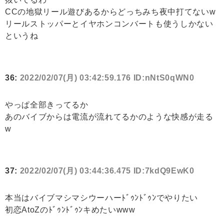
CCの地獄リール遊びあるからどっちみち夜中打てないw
リールストッパーとイヤホンコンバートも使うしかない
というね
36:
2022/02/07(月) 03:42:59.176 ID:nNtS0qWN0
やっぱ全部きってるか
あのバイブからは電流が流れてるかのような快感が走る
w
37:
2022/02/07(月) 03:44:36.475 ID:7kdQ9EwK0
本当はバイブマシマシウーハーﾄﾞｩﾝﾄﾞｩﾝでやりたい
初恋AtoZのﾄﾞｩﾝﾄﾞｩﾝキめたいwww