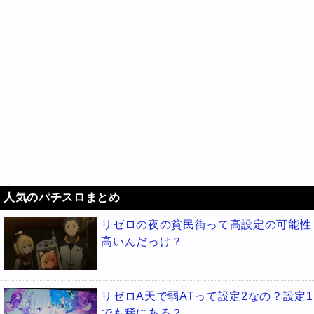
人気のパチスロまとめ
リゼロの夜の貧民街って高設定の可能性
高いんだっけ？
リゼロA天で弱ATって設定2なの？設定1
でも稀にある？