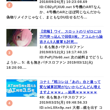
2018/09/24(月) 10:23:08.69
ID:CB2yFjXU0.net 5号機のARTなん
か、4号機のARとほぼ同じなんだから
偽物リメイクじゃなく、まともなDU出せるだろ…
【悲報】ワイ、スロットのリゼロに10
万円突っ込んで回収0枚。アコムから諭
吉さん5人援軍も討死…
1: 名も無きパチスロファン
2019/03/12(火) 18:17:40.15
ID:PePj7Ib60.net 次の給料までどうし
ようか… 5: 名も無きパチスロファン 2019/03/12(火)
18:20:00.…
コナミ『戦コレは「あの」台と違って
変な減算区間がないからどんどん増え
ますよｗｗｗ』←結果ｗｗｗｗｗｗ
49: 名も無きパチスロファン
2019/03/25(月) 09:48:56.33
ID:o/nL0Xn9p.net 大都→鏡を出す コ