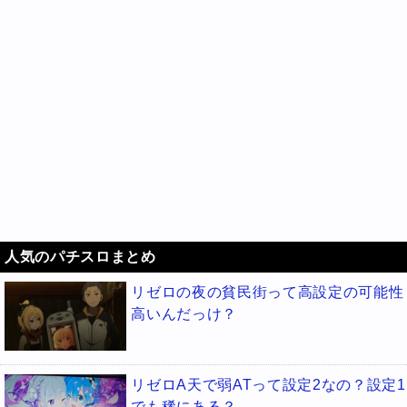
人気のパチスロまとめ
リゼロの夜の貧民街って高設定の可能性
高いんだっけ？
リゼロA天で弱ATって設定2なの？設定1
でも稀にある？