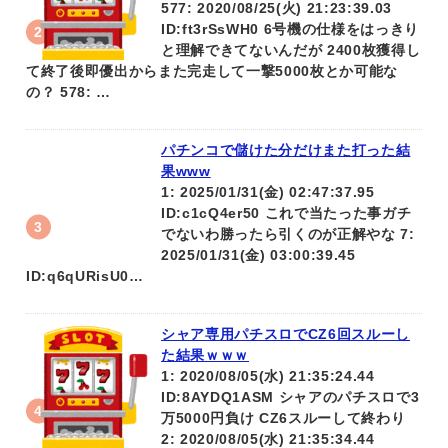
577: 2020/08/25(火) 21:23:39.03
ID:ft3rSsWH0 6号機の仕様をはっきり
と理解できてないんだが 2400枚獲得し
て終了後即優出からまた完走して一撃5000枚とか可能な
の？ 578: …
パチンコで儲けた分だけまた打った結
果www
1: 2025/01/31(金) 02:47:37.95
ID:c1cQ4er50 これで当たった事ガチ
でないわ勝ったら引くのが正解やな 7:
2025/01/31(金) 03:00:39.45
ID:q6qURisU0…
シャア専用パチスロでCZ6回スルーし
た結果ｗｗｗ
1: 2020/08/05(水) 21:35:24.44
ID:8AYDQ1ASM シャアのパチスロで3
万5000円負け CZ6スルーして終わり
2: 2020/08/05(水) 21:35:34.44