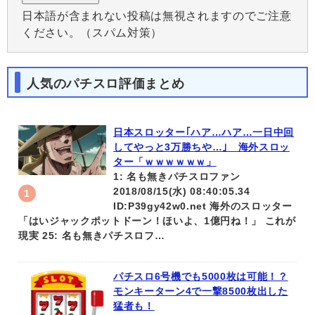
日本語が含まれない投稿は無視されますのでご注意
ください。（スパム対策）
人気のパチスロ評価まとめ
日本スロッター｢ハア…ハア…一日中回
してやっと3万勝ちや…｣ 海外スロッ
ター「ｗｗｗｗｗｗ」
1: 名も無きパチスロファン
2018/08/15(水) 08:40:05.34
ID:P39gy42w0.net 海外のスロッター
「はいジャックポットドーン！ほいよ、1億円ね！」 これが
現実 25: 名も無きパチスロフ…
パチスロ6号機でも5000枚は可能！？
モンキーターン4で一撃8500枚出した
猛者も！