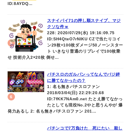
ID:8AYDQ…
スナイパイ71の押し順スナイプ、マジ
クソな件ｗ
228: 2020/07/29(水) 19:16:09.75
ID:SH4QteO7rNIKU CZで当たりコイ
ン29枚+100枚ダメージ50ノーンスター
ト いきなり普通のリプレイで100枚乗
せ 技術介入2×20枚 倒せ…
パチスロのガルパンってなんでバジ絆
に勝てなかったの？
1: 名も無きパチスロファン
2018/03/04(日) 22:29:20.68
ID:7fKK7NAm0.net たとえ勝てなかっ
たとしても現役No.2やと思うんやが 爆
発力あるし 2: 名も無きパチスロファン 201…
パチンコで7万負けた 死にたい 殺し