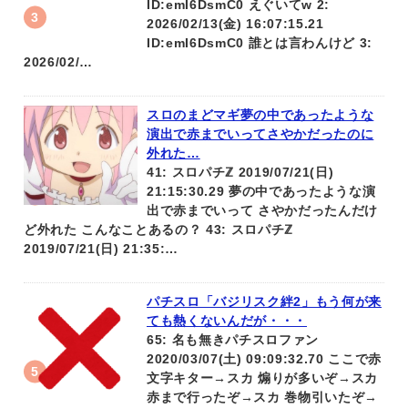
ID:emI6DsmC0 えぐいてw 2:
2026/02/13(金) 16:07:15.21
ID:emI6DsmC0 誰とは言わんけど 3:
2026/02/…
スロのまどマギ夢の中であったような
演出で赤までいってさやかだったのに
外れた…
41: スロパチℤ 2019/07/21(日)
21:15:30.29 夢の中であったような演
出で赤までいって さやかだったんだけ
ど外れた こんなことあるの？ 43: スロパチℤ
2019/07/21(日) 21:35:…
パチスロ「バジリスク絆2」もう何が来
ても熱くないんだが・・・
65: 名も無きパチスロファン
2020/03/07(土) 09:09:32.70 ここで赤
文字キター→スカ 煽りが多いぞ→スカ
赤まで行ったぞ→スカ 巻物引いたぞ→