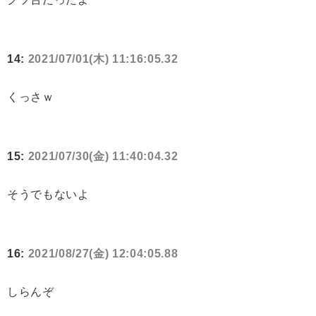
14:
2021/07/01(木) 11:16:05.32
くっさｗ
15:
2021/07/30(金) 11:40:04.32
そうでもないよ
16:
2021/08/27(金) 12:04:05.88
しらんぞ