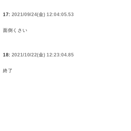
17:
2021/09/24(金) 12:04:05.53
面倒くさい
18:
2021/10/22(金) 12:23:04.85
終了