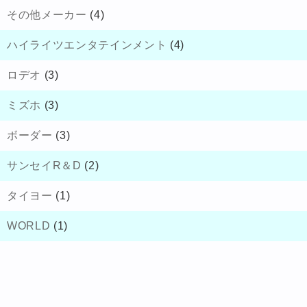
その他メーカー
(4)
ハイライツエンタテインメント
(4)
ロデオ
(3)
ミズホ
(3)
ボーダー
(3)
サンセイR＆D
(2)
タイヨー
(1)
WORLD
(1)