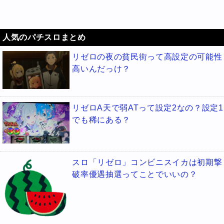
人気のパチスロまとめ
リゼロの夜の貧民街って高設定の可能性
高いんだっけ？
リゼロA天で弱ATって設定2なの？設定1
でも稀にある？
スロ「リゼロ」コンビニスイカは初期撃
破率優遇抽選ってことでいいの？