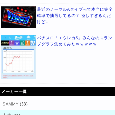
最近のノーマルAタイプって本当に完全
確率で抽選してるの？ 怪しすぎるんだ
けど…
パチスロ「エウレカ3」みんなのスラン
プグラフ集めてみたｗｗｗｗｗ
メーカー一覧
SAMMY
(33)