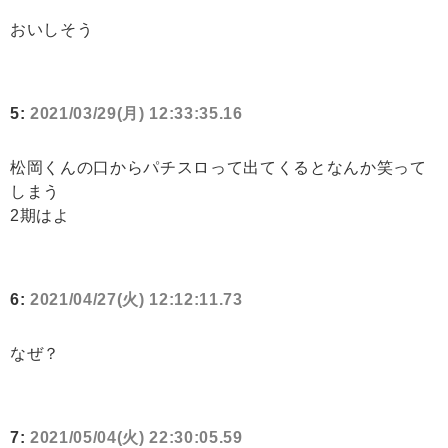
おいしそう
5:
2021/03/29(月) 12:33:35.16
松岡くんの口からパチスロって出てくるとなんか笑って
しまう
2期はよ
6:
2021/04/27(火) 12:12:11.73
なぜ？
7:
2021/05/04(火) 22:30:05.59