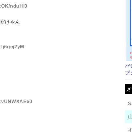
D:OK/nduHl0
なだけやん
:fj6gej2yM
パ
プ
ろ
メ
 ID:vUNWXAEx0
S