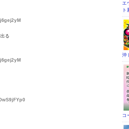
エ
ト
fj6gej2yM
も出る
沖
fj6gej2yM
:OwS9jFYp0
コ