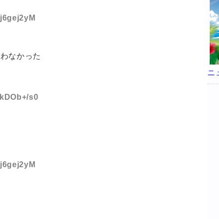
fj6gej2yM
揃わなかった
ニ
:/kDOb+/s0
fj6gej2yM