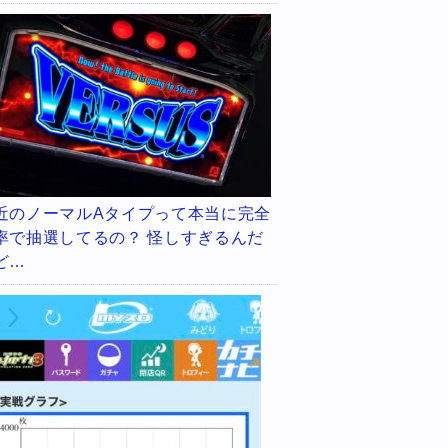
近のノーマルAタイプって本当に完全
率で抽選してるの？ 怪しすぎるんだ
ど…