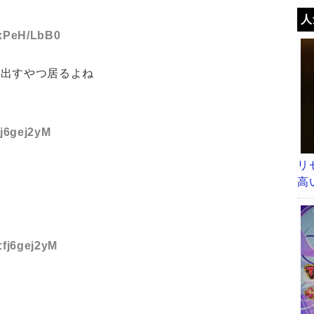
人
:xPeH/LbB0
い出すやつ居るよね
fj6gej2yM
リ
高
:fj6gej2yM