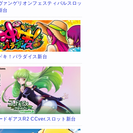
ヴァンゲリオンフェスティバルスロッ
新台
ドキ！パラダイス新台
ードギアスR2 CCver.スロット新台