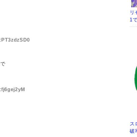
リ
1
ID:PT3zdzSD0
やで
:fj6gej2yM
ス
破