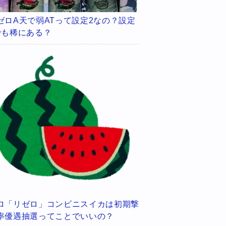
ゼロA天で弱ATって設定2なの？設定
でも稀にある？
ロ「リゼロ」コンビニスイカは初期撃
率優遇抽選ってことでいいの？