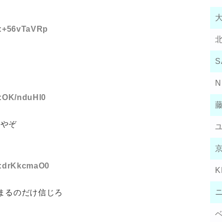
ID:+56vTaVRp
S
N
D:OK/nduHl0
ーやぞ
ID:drKkcmaO0
K
まるのだけ信じろ