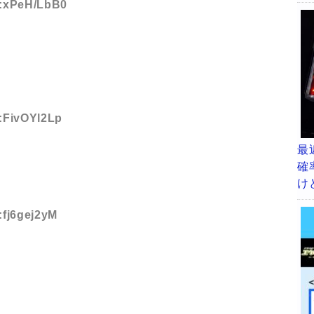
D:xPeH/LbB0
D:FivOYl2Lp
最
確
け
:fj6gej2yM