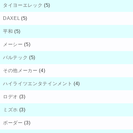
タイヨーエレック
(5)
DAXEL
(5)
平和
(5)
メーシー
(5)
バルテック
(5)
その他メーカー
(4)
ハイライツエンタテインメント
(4)
ロデオ
(3)
ミズホ
(3)
ボーダー
(3)