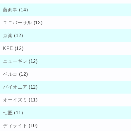
藤商事
(14)
ユニバーサル
(13)
京楽
(12)
KPE
(12)
ニューギン
(12)
ベルコ
(12)
パイオニア
(12)
オーイズミ
(11)
七匠
(11)
ディライト
(10)