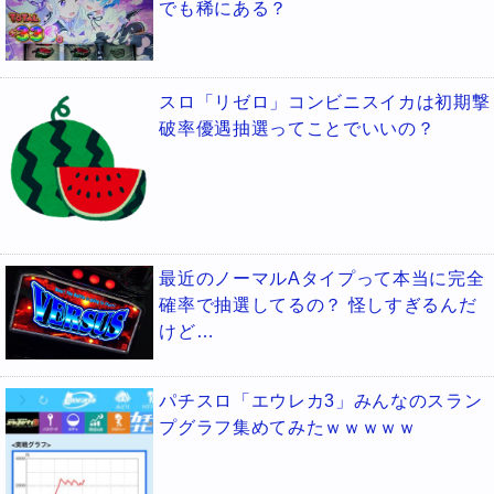
でも稀にある？
スロ「リゼロ」コンビニスイカは初期撃
破率優遇抽選ってことでいいの？
最近のノーマルAタイプって本当に完全
確率で抽選してるの？ 怪しすぎるんだ
けど…
パチスロ「エウレカ3」みんなのスラン
プグラフ集めてみたｗｗｗｗｗ