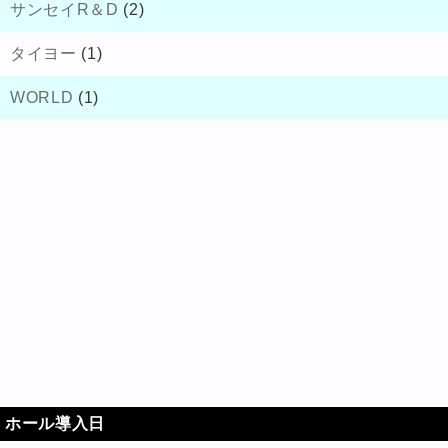
サンセイR＆D
(2)
タイヨー
(1)
WORLD
(1)
ホール導入日