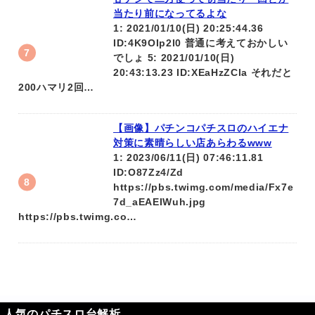
当たり前になってるよな
1: 2021/01/10(日) 20:25:44.36
ID:4K9OIp2l0 普通に考えておかしい
でしょ 5: 2021/01/10(日)
20:43:13.23 ID:XEaHzZCla それだと
200ハマリ2回…
【画像】パチンコパチスロのハイエナ
対策に素晴らしい店あらわるwww
1: 2023/06/11(日) 07:46:11.81
ID:O87Zz4/Zd
https://pbs.twimg.com/media/Fx7e
7d_aEAEIWuh.jpg
https://pbs.twimg.co…
人気のパチスロ台解析