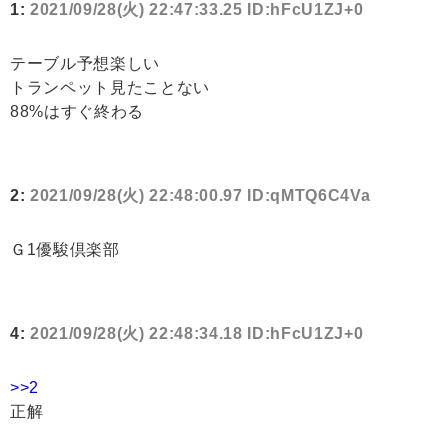
1:
2021/09/28(火) 22:47:33.25 ID:hFcU1ZJ+0
テーブル予想楽しい
トランペット見たことない
88%はすぐ終わる
2:
2021/09/28(火) 22:48:00.97 ID:qMTQ6C4Va
Ｇ1優駿倶楽部
4:
2021/09/28(火) 22:48:34.18 ID:hFcU1ZJ+0
>>2
正解