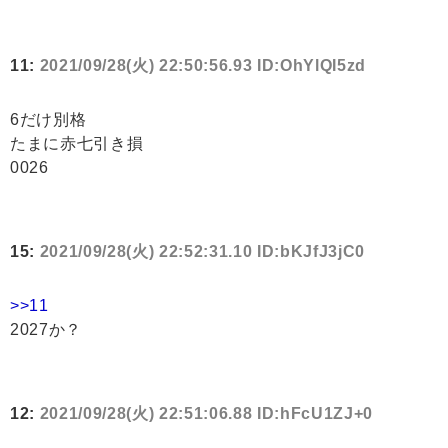
11:
2021/09/28(火) 22:50:56.93 ID:OhYlQI5zd
6だけ別格
たまに赤七引き損
0026
15:
2021/09/28(火) 22:52:31.10 ID:bKJfJ3jC0
>>11
2027か？
12:
2021/09/28(火) 22:51:06.88 ID:hFcU1ZJ+0