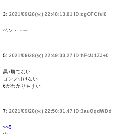
3:
2021/09/28(火) 22:48:13.01 ID:cgOFCfsI0
ベン・トー
5:
2021/09/28(火) 22:49:00.27 ID:hFcU1ZJ+0
黒7勝てない
ゴング引けない
6がわかりやすい
7:
2021/09/28(火) 22:50:01.47 ID:3auOqdWDd
>>5