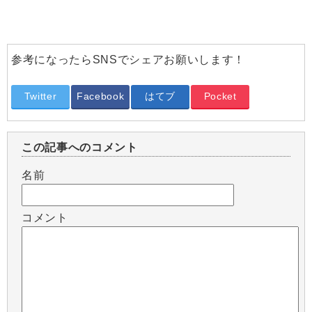
参考になったらSNSでシェアお願いします！
Twitter
Facebook
はてブ
Pocket
この記事へのコメント
名前
コメント