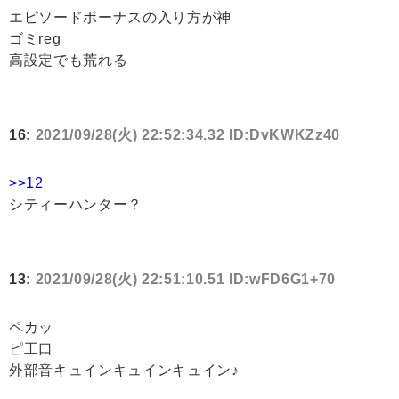
エピソードボーナスの入り方が神
ゴミreg
高設定でも荒れる
16:
2021/09/28(火) 22:52:34.32 ID:DvKWKZz40
>>12
シティーハンター？
13:
2021/09/28(火) 22:51:10.51 ID:wFD6G1+70
ペカッ
ピ工口
外部音キュインキュインキュイン♪