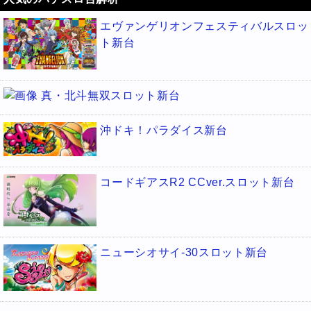
エヴァンゲリオンフェスティバルスロッ
ト新台
真・北斗無双スロット新台
沖ドキ！パラダイス新台
コードギアスR2 CCver.スロット新台
ニューシオサイ-30スロット新台