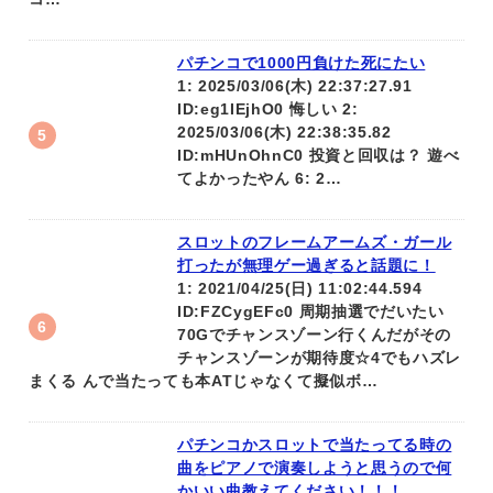
パチンコで1000円負けた死にたい
1: 2025/03/06(木) 22:37:27.91
ID:eg1IEjhO0 悔しい 2:
2025/03/06(木) 22:38:35.82
ID:mHUnOhnC0 投資と回収は？ 遊べ
てよかったやん 6: 2…
スロットのフレームアームズ・ガール
打ったが無理ゲー過ぎると話題に！
1: 2021/04/25(日) 11:02:44.594
ID:FZCygEFc0 周期抽選でだいたい
70Gでチャンスゾーン行くんだがその
チャンスゾーンが期待度☆4でもハズレ
まくる んで当たっても本ATじゃなくて擬似ボ…
パチンコかスロットで当たってる時の
曲をピアノで演奏しようと思うので何
かいい曲教えてください！！！