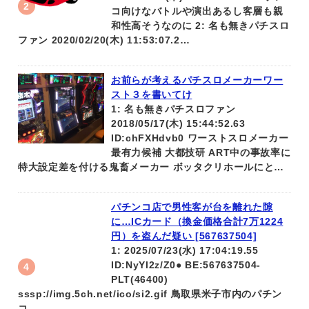
コ向けなバトルや演出あるし客層も親
和性高そうなのに 2: 名も無きパチスロ
ファン 2020/02/20(木) 11:53:07.2…
お前らが考えるパチスロメーカーワー
スト３を書いてけ
1: 名も無きパチスロファン
2018/05/17(木) 15:44:52.63
ID:chFXHdvb0 ワーストスロメーカー
最有力候補 大都技研 ART中の事故率に
特大設定差を付ける鬼畜メーカー ボッタクリホールにと…
パチンコ店で男性客が台を離れた隙
に…ICカード（換金価格合計7万1224
円）を盗んだ疑い [567637504]
1: 2025/07/23(水) 17:04:19.55
ID:NyYl2z/Z0● BE:567637504-
PLT(46400)
sssp://img.5ch.net/ico/si2.gif 鳥取県米子市内のパチン
コ…