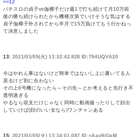
>>12
パチスロの貞子vs伽椰子だけ週1で打ち続けて月10万前
後の勝ち続けられたから機種次第でいけそうな気はする
貞子伽椰子外されてから半月で15万負けてもう行かねっ
て決意しました
13:
2021/01/05(火) 13:32:42.828 ID:794UQVA20
今はやれん事はないけど簡単ではないし上に書いてる人
居るけど割に合わない
その上6号機になったら～その先～とか考えると先行き不
透明過ぎる
やるなら収支だけじゃなく同時に動画撮ったりして顔出
していけば(顔のいい女なら)ワンチャンある
15:
2021/01/05(火) 13:34:01.087 ID:+Aav9/GgM