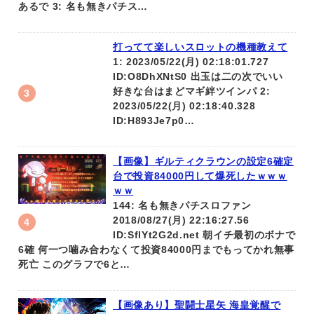
あるで 3: 名も無きパチス…
打ってて楽しいスロットの機種教えて
1: 2023/05/22(月) 02:18:01.727
ID:O8DhXNtS0 出玉は二の次でいい
好きな台はまどマギ絆ツインパ 2:
2023/05/22(月) 02:18:40.328
ID:H893Je7p0…
【画像】ギルティクラウンの設定6確定
台で投資84000円して爆死したｗｗｗ
ｗｗ
144: 名も無きパチスロファン
2018/08/27(月) 22:16:27.56
ID:SflYt2G2d.net 朝イチ最初のボナで
6確 何一つ噛み合わなくて投資84000円までもってかれ無事
死亡 このグラフで6と…
【画像あり】聖闘士星矢 海皇覚醒で