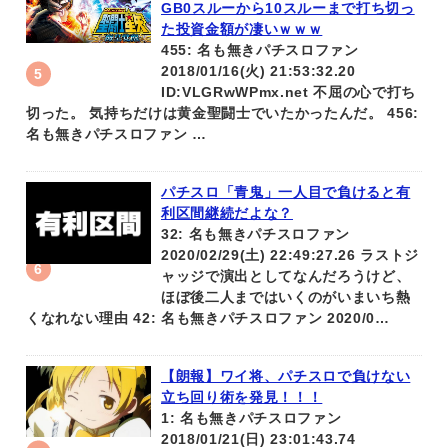
GB0スルーから10スルーまで打ち切っ
た投資金額が凄いｗｗｗ
455: 名も無きパチスロファン
2018/01/16(火) 21:53:32.20
ID:VLGRwWPmx.net 不屈の心で打ち
切った。 気持ちだけは黄金聖闘士でいたかったんだ。 456:
名も無きパチスロファン …
パチスロ「青鬼」一人目で負けると有
利区間継続だよな？
32: 名も無きパチスロファン
2020/02/29(土) 22:49:27.26 ラストジ
ャッジで演出としてなんだろうけど、
ほぼ後二人まではいくのがいまいち熱
くなれない理由 42: 名も無きパチスロファン 2020/0…
【朗報】ワイ将、パチスロで負けない
立ち回り術を発見！！！
1: 名も無きパチスロファン
2018/01/21(日) 23:01:43.74