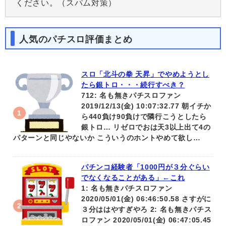
ください。（スパム対策）
人気のパチスロ評価まとめ
スロ「北斗の拳 天昇」でやめようとし
たら銀トロ・・・続行すべき？
712: 名も無きパチスロファン
2019/12/13(金) 10:07:32.77 朝イチか
ら440負け90負けで隣行こうとしたら
銀トロ… リゼロでおは天3以上出て4の
パターンと同じやないか こういうのホントやめて欲し…
パチンコ経験者「1000円が３分ぐらい
でなくなることがある」←これ
1: 名も無きパチスロファン
2020/05/01(金) 06:46:50.58 さすがに
３分ははやすぎやろ 2: 名も無きパチス
ロファン 2020/05/01(金) 06:47:05.45