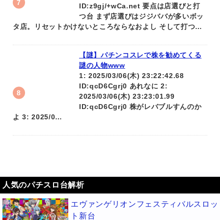
ID:z9gj/+wCa.net 要点は店選びと打
つ台 まず店選びはジジババが多いボッ
タ店。リセットかけないところならなおよし そして打つ…
【謎】パチンコスレで株を勧めてくる
謎の人物www
1: 2025/03/06(木) 23:22:42.68
ID:qcD6Cgrj0 あれなに 2:
2025/03/06(木) 23:23:01.99
ID:qcD6Cgrj0 株がレバブルすんのか
よ 3: 2025/0…
人気のパチスロ台解析
エヴァンゲリオンフェスティバルスロッ
ト新台