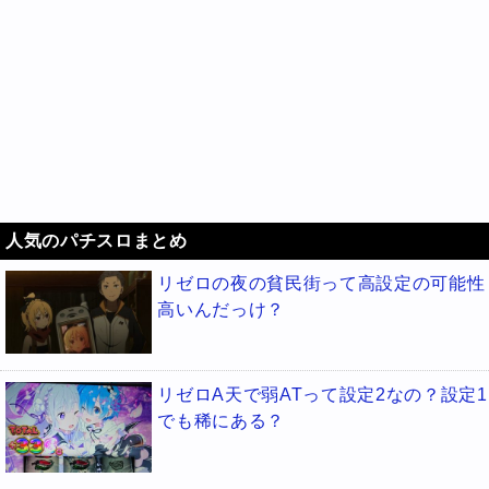
人気のパチスロまとめ
リゼロの夜の貧民街って高設定の可能性
高いんだっけ？
リゼロA天で弱ATって設定2なの？設定1
でも稀にある？