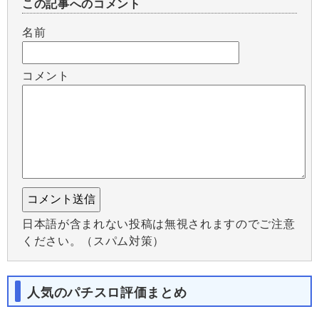
この記事へのコメント
名前
コメント
日本語が含まれない投稿は無視されますのでご注意
ください。（スパム対策）
人気のパチスロ評価まとめ