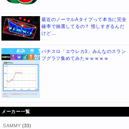
最近のノーマルAタイプって本当に完全
確率で抽選してるの？ 怪しすぎるんだ
けど…
パチスロ「エウレカ3」みんなのスラン
プグラフ集めてみたｗｗｗｗｗ
メーカー一覧
SAMMY
(33)