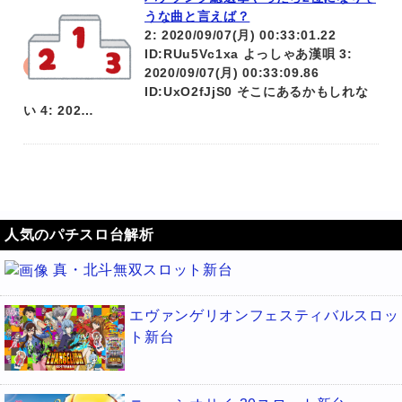
うな曲と言えば？
2: 2020/09/07(月) 00:33:01.22
ID:RUu5Vc1xa よっしゃあ漢唄 3:
2020/09/07(月) 00:33:09.86
ID:UxO2fJjS0 そこにあるかもしれな
い 4: 202…
人気のパチスロ台解析
真・北斗無双スロット新台
エヴァンゲリオンフェスティバルスロッ
ト新台