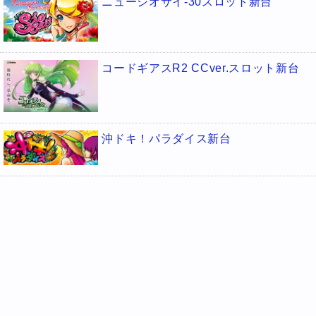
ニューシオサイ-30スロット新台
コードギアスR2 CCver.スロット新台
沖ドキ！パラダイス新台