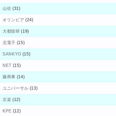
山佐
(31)
オリンピア
(24)
大都技研
(19)
北電子
(15)
SANKYO
(15)
NET
(15)
藤商事
(14)
ユニバーサル
(13)
京楽
(12)
KPE
(12)