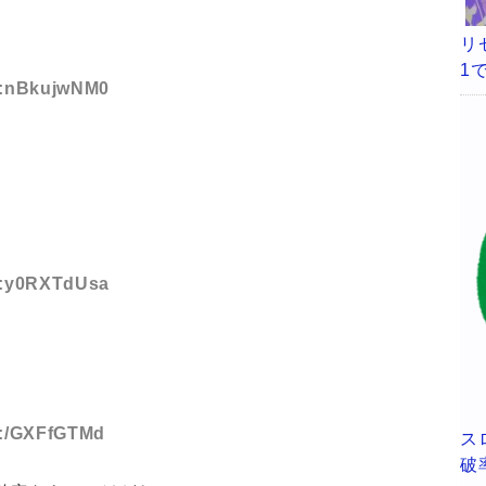
リ
1
ID:nBkujwNM0
ID:y0RXTdUsa
ID:/GXFfGTMd
ス
破