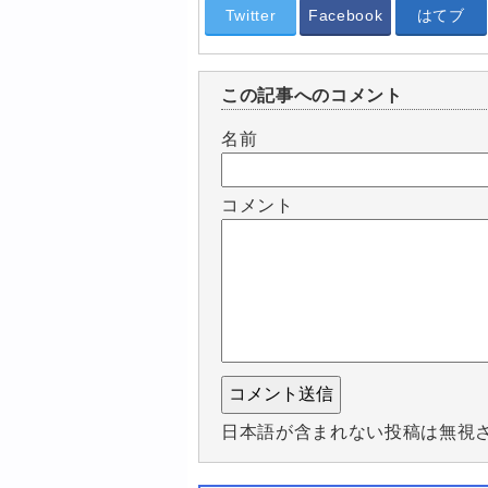
Twitter
Facebook
はてブ
この記事へのコメント
名前
コメント
日本語が含まれない投稿は無視