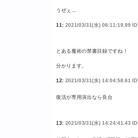
うぜぇ…
11:
2021/03/31(水) 06:11:19.99 
とある魔術の禁書目録ですね！
分かります。
12:
2021/03/31(水) 14:04:58.61 
復活が専用演出なら良台
13:
2021/03/31(水) 14:24:41.43 