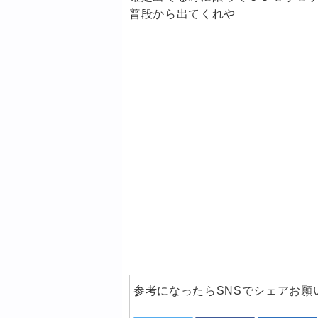
普段から出てくれや
参考になったらSNSでシェアお願