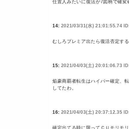
仕置人みたいに復活が7図柄で確変
14:
2021/03/31(水) 21:01:55.74 
むしろプレミア出たら復活否定す
15:
2021/04/03(土) 20:01:06.73 
焔豪商覇者転生はハイパー確定、
してたわ。
16:
2021/04/03(土) 20:37:12.35 
確定出てる時に限ってＣＵモリモ