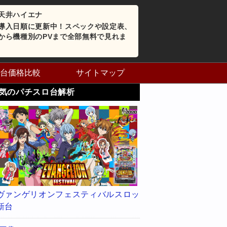
天井ハイエナ
導入日順に更新中！スペックや設定表、
から機種別のPVまで全部無料で見れま
台価格比較
サイトマップ
気のパチスロ台解析
ヴァンゲリオンフェスティバルスロッ
新台