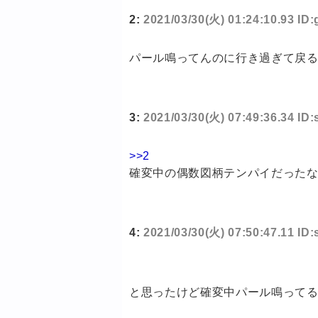
2:
2021/03/30(火) 01:24:10.93 ID
パール鳴ってんのに行き過ぎて戻
3:
2021/03/30(火) 07:49:36.34 ID:
>>2
確変中の偶数図柄テンパイだった
4:
2021/03/30(火) 07:50:47.11 ID:
と思ったけど確変中パール鳴って