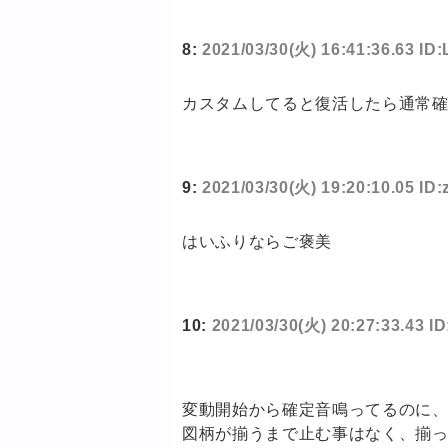
8:
2021/03/30(火) 16:41:36.63 ID:
カスタムしてると復活したら通常確
9:
2021/03/30(火) 19:20:10.05 ID
はいふりならご褒美
10:
2021/03/30(火) 20:27:33.43 
変動開始から確定音鳴ってるのに
図柄が揃うまで止む事はなく、揃