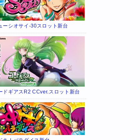
ューシオサイ-30スロット新台
ードギアスR2 CCver.スロット新台