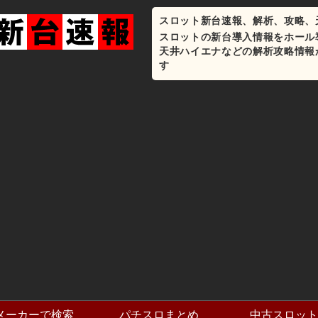
スロット新台速報、解析、攻略、
スロットの新台導入情報をホール
天井ハイエナなどの解析攻略情報
す
メーカーで検索
パチスロまとめ
中古スロット