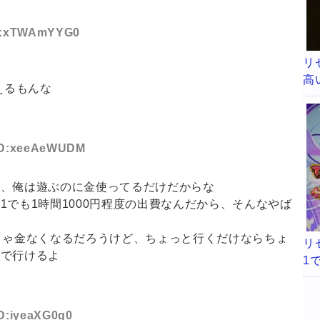
 ID:xTWAmYYG0
リ
高
えるもんな
2 ID:xeeAeWUDM
ど、俺は遊ぶのに金使ってるだけだからな
1でも1時間1000円程度の出費なんだから、そんなやば
りゃ金なくなるだろうけど、ちょっと行くだけならちょ
リ
リで行けるよ
1
ID:iyeaXG0g0