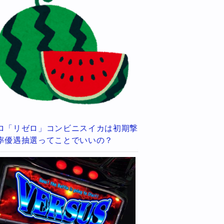
ロ「リゼロ」コンビニスイカは初期撃
率優遇抽選ってことでいいの？