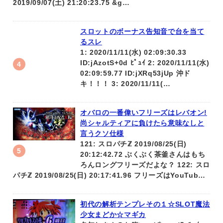
2019/09/07(土) 21:20:23.75 &g…
スロットのボーナス告知音で台を当て
るスレ
1: 2020/11/11(水) 02:09:30.33
ID:jAzotS+0d ﾋﾟｭｲ 2: 2020/11/11(水)
02:09:59.77 ID:jXRq53jUp 沖ド
キ！！！ 3: 2020/11/11(…
オバロの一番偉いフリーズはレバオン!
尚シャルティアに負けたら意味なしと
言うクソ仕様
121: スロパチℤ 2019/08/25(日)
20:12:42.72 ぶくぶく茶釜さんはもち
ろんロングフリーズだよな？ 122: スロ
パチℤ 2019/08/25(日) 20:17:41.96 フリーズはYouTub…
初代の解析テンプレその１☆SLOT魔法
少女まどか☆マギカ