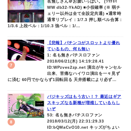
名無しさん＠お腹いっぱい。 (ﾜｯﾁｮｲ
WW db32-YkAD) ■小役確率 (※ 弱チ
ェリー以外は全て全設定共通) ●通常時
通常リプレイ：1/7.3 押し順ベル合算：
1/3.6 上段ベル：1/10.3 強ベル：1/…
【悲報】パチンコがスロットより優れ
ているもの、何も無い
1: 名も無きパチスロファン
2018/06/21(木) 14:19:28.41
ID:WPzves2zp.net 演出がキャンセル
出来、苦痛なハイワロ演出を一々見ず
に済む 60円でかならず1回転回る 天井搭載により必ず…
バジキッズはもう古い！？ 最近はギア
スキッズなる新種が増殖しているらし
いぞ
53: 名も無きパチスロファン
2018/03/12(月) 22:31:29.33
ID:bQMaCvO10.net キッズがちょい