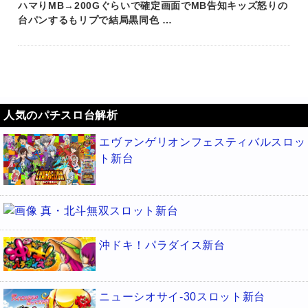
ハマりMB→200Gぐらいで確定画面でMB告知キッズ怒りの
台パンするもリプで結局黒同色 …
人気のパチスロ台解析
エヴァンゲリオンフェスティバルスロッ
ト新台
真・北斗無双スロット新台
沖ドキ！パラダイス新台
ニューシオサイ-30スロット新台