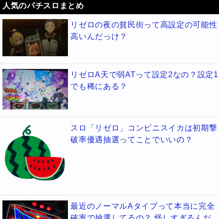
人気のパチスロまとめ
リゼロの夜の貧民街って高設定の可能性
高いんだっけ？
リゼロA天で弱ATって設定2なの？設定1
でも稀にある？
スロ「リゼロ」コンビニスイカは初期撃
破率優遇抽選ってことでいいの？
最近のノーマルAタイプって本当に完全
確率で抽選してるの？ 怪しすぎるんだ