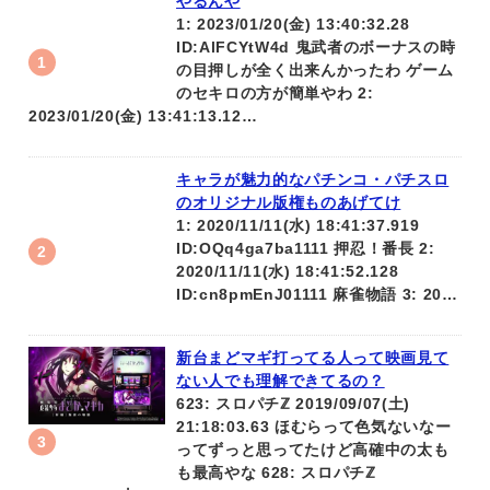
やるんや
1: 2023/01/20(金) 13:40:32.28
ID:AlFCYtW4d 鬼武者のボーナスの時
の目押しが全く出来んかったわ ゲーム
のセキロの方が簡単やわ 2:
2023/01/20(金) 13:41:13.12…
キャラが魅力的なパチンコ・パチスロ
のオリジナル版権ものあげてけ
1: 2020/11/11(水) 18:41:37.919
ID:OQq4ga7ba1111 押忍！番長 2:
2020/11/11(水) 18:41:52.128
ID:cn8pmEnJ01111 麻雀物語 3: 20…
新台まどマギ打ってる人って映画見て
ない人でも理解できてるの？
623: スロパチℤ 2019/09/07(土)
21:18:03.63 ほむらって色気ないなー
ってずっと思ってたけど高確中の太も
も最高やな 628: スロパチℤ