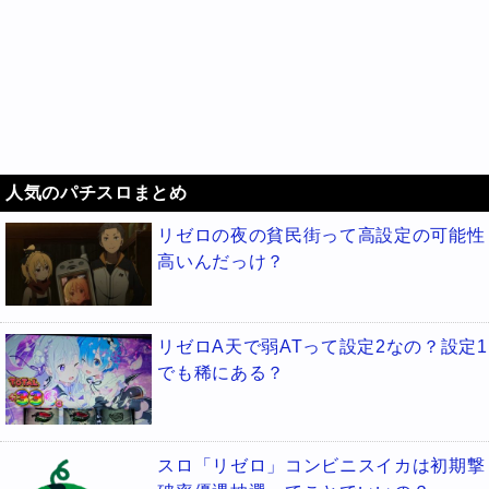
人気のパチスロまとめ
リゼロの夜の貧民街って高設定の可能性
高いんだっけ？
リゼロA天で弱ATって設定2なの？設定1
でも稀にある？
スロ「リゼロ」コンビニスイカは初期撃