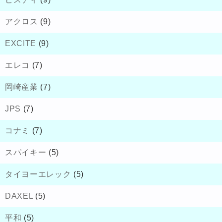
アクロス
(9)
EXCITE
(9)
エレコ
(7)
岡崎産業
(7)
JPS
(7)
コナミ
(7)
スパイキー
(5)
タイヨーエレック
(5)
DAXEL
(5)
平和
(5)