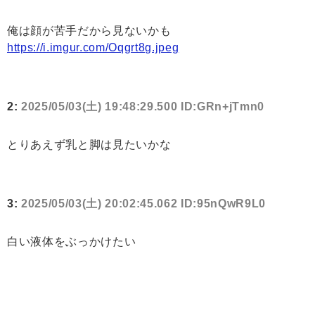
俺は顔が苦手だから見ないかも
https://i.imgur.com/Oqgrt8g.jpeg
2:
2025/05/03(土) 19:48:29.500 ID:GRn+jTmn0
とりあえず乳と脚は見たいかな
3:
2025/05/03(土) 20:02:45.062 ID:95nQwR9L0
白い液体をぶっかけたい