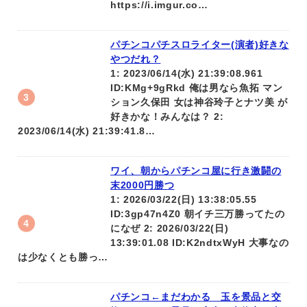
https://i.imgur.co…
パチンコパチスロライター(演者)好きな
やつだれ？
1: 2023/06/14(水) 21:39:08.961
ID:KMg+9gRkd 俺は男なら魚拓 マン
ション久保田 女は神谷玲子とナツ美 が
好きかな！みんなは？ 2:
2023/06/14(水) 21:39:41.8…
ワイ、朝からパチンコ屋に行き激闘の
末2000円勝つ
1: 2026/03/22(日) 13:38:05.55
ID:3gp47n4Z0 朝イチ三万勝ってたの
になぜ 2: 2026/03/22(日)
13:39:01.08 ID:K2ndtxWyH 大事なの
は少なくとも勝っ…
パチンコ←まだわかる 玉を景品と交