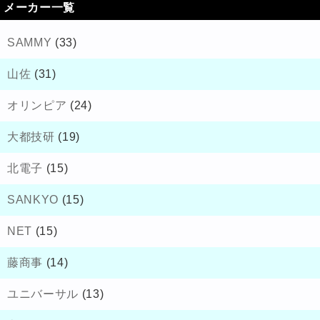
メーカー一覧
SAMMY
(33)
山佐
(31)
オリンピア
(24)
大都技研
(19)
北電子
(15)
SANKYO
(15)
NET
(15)
藤商事
(14)
ユニバーサル
(13)