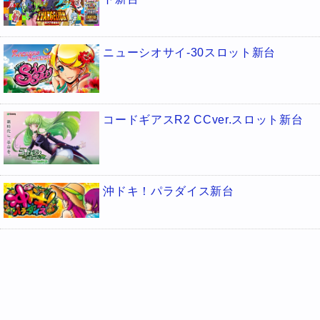
ニューシオサイ-30スロット新台
コードギアスR2 CCver.スロット新台
沖ドキ！パラダイス新台