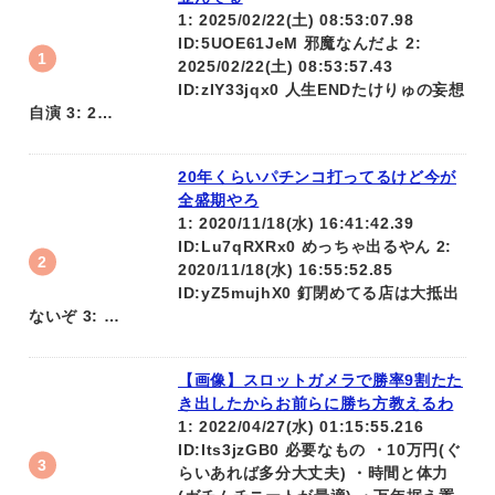
1: 2025/02/22(土) 08:53:07.98
ID:5UOE61JeM 邪魔なんだよ 2:
2025/02/22(土) 08:53:57.43
ID:zIY33jqx0 人生ENDたけりゅの妄想
自演 3: 2…
20年くらいパチンコ打ってるけど今が
全盛期やろ
1: 2020/11/18(水) 16:41:42.39
ID:Lu7qRXRx0 めっちゃ出るやん 2:
2020/11/18(水) 16:55:52.85
ID:yZ5mujhX0 釘閉めてる店は大抵出
ないぞ 3: …
【画像】スロットガメラで勝率9割たた
き出したからお前らに勝ち方教えるわ
1: 2022/04/27(水) 01:15:55.216
ID:Its3jzGB0 必要なもの ・10万円(ぐ
らいあれば多分大丈夫) ・時間と体力