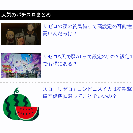
人気のパチスロまとめ
リゼロの夜の貧民街って高設定の可能性
高いんだっけ？
リゼロA天で弱ATって設定2なの？設定1
でも稀にある？
スロ「リゼロ」コンビニスイカは初期撃
破率優遇抽選ってことでいいの？