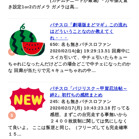
(ガチムチニートが最適) ・万年据え置
き設定1or2のガメラ ガメラは高…
パチスロ「劇場版まどマギ」この流れ
はどういうことなのか教えてく
れ・・・
650: 名も無きパチスロファン
2020/02/14(金) 19:29:13.51 回廊中に
スイカ引いて、中チェ引いたらキュー
ちゃれになったんだけどこの場合どこで中チェになったのか
な 回廊が当たりで元々キューちゃれの中…
パチスロ「バジリスク～甲賀忍法帖～
絆2」初打ちの感想まとめ
245: 名も無きパチスロファン
2020/02/17(月) 10:43:23.18 打ってる
感想、まずこの台完走する事無いから
２４００枚規制に関しては気にしなく
て良いよ。 ここは叛逆と同じ。（フリーズしても完走確率
１５…