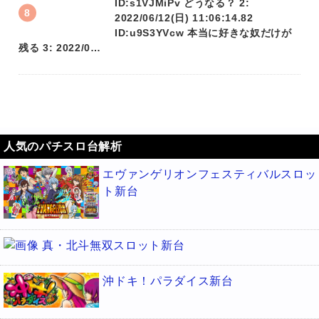
ID:s1VJMiPv どうなる？ 2:
2022/06/12(日) 11:06:14.82
ID:u9S3YVcw 本当に好きな奴だけが
残る 3: 2022/0…
人気のパチスロ台解析
エヴァンゲリオンフェスティバルスロッ
ト新台
真・北斗無双スロット新台
沖ドキ！パラダイス新台