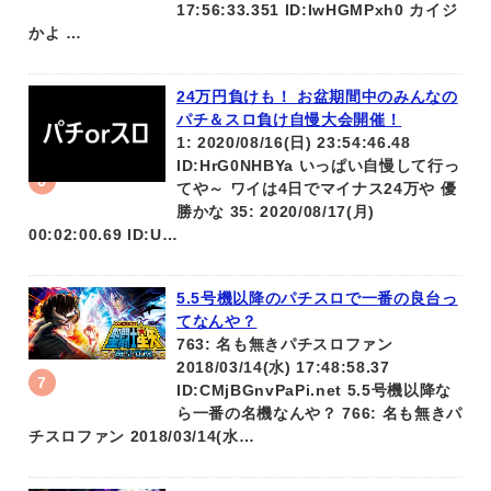
17:56:33.351 ID:IwHGMPxh0 カイジ
かよ …
24万円負けも！ お盆期間中のみんなの
パチ＆スロ負け自慢大会開催！
1: 2020/08/16(日) 23:54:46.48
ID:HrG0NHBYa いっぱい自慢して行っ
てや～ ワイは4日でマイナス24万や 優
勝かな 35: 2020/08/17(月)
00:02:00.69 ID:U…
5.5号機以降のパチスロで一番の良台っ
てなんや？
763: 名も無きパチスロファン
2018/03/14(水) 17:48:58.37
ID:CMjBGnvPaPi.net 5.5号機以降な
ら一番の名機なんや？ 766: 名も無きパ
チスロファン 2018/03/14(水…