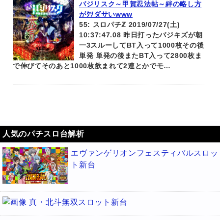
バジリスク～甲賀忍法帖～絆の略し方
がｸｿダサいwww
55: スロパチℤ 2019/07/27(土)
10:37:47.08 昨日打ったバジキズが朝
一3スルーしてBT入って1000枚その後
単発 単発の後またBT入って2800枚ま
で伸びてそのあと1000枚飲まれて2連とかでモ…
人気のパチスロ台解析
エヴァンゲリオンフェスティバルスロッ
ト新台
真・北斗無双スロット新台