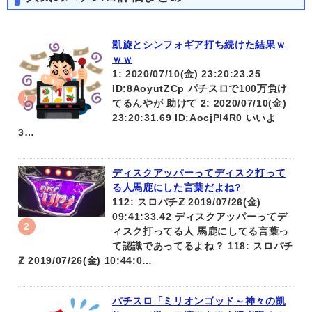
凱旋とシンフォギア打ち続けた結果ｗ
ｗｗ
1: 2020/07/10(金) 23:20:23.25
ID:8AoyutZCp パチスロで100万負け
てるんやが 助けて 2: 2020/07/10(金)
23:20:31.69 ID:AocjPl4R0 いいよ
3…
ディスクアッパーってディスク打って
る人馬鹿にした言葉だよね?
112: スロパチℤ 2019/07/26(金)
09:41:33.42 ディスクアッパーってデ
ィスク打ってる人 馬鹿にしてる言葉っ
て認識であってるよね？ 118: スロパチ
ℤ 2019/07/26(金) 10:44:0…
パチスロ「ミリオンゴッド～神々の凱