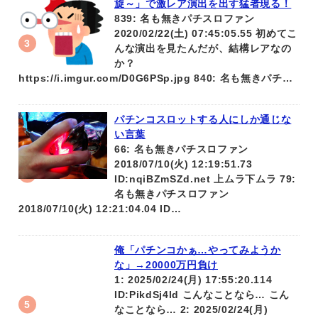
旋～」で激レア演出を出す猛者現る！
839: 名も無きパチスロファン
2020/02/22(土) 07:45:05.55 初めてこ
んな演出を見たんだが、結構レアなの
か？
https://i.imgur.com/D0G6PSp.jpg 840: 名も無きパチ…
パチンコスロットする人にしか通じな
い言葉
66: 名も無きパチスロファン
2018/07/10(火) 12:19:51.73
ID:nqiBZmSZd.net 上ムラ下ムラ 79:
名も無きパチスロファン
2018/07/10(火) 12:21:04.04 ID…
俺「パチンコかぁ…やってみようか
な」→20000万円負け
1: 2025/02/24(月) 17:55:20.114
ID:PikdSj4ld こんなことなら… こん
なことなら… 2: 2025/02/24(月)