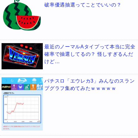
破率優遇抽選ってことでいいの？
最近のノーマルAタイプって本当に完全
確率で抽選してるの？ 怪しすぎるんだ
けど…
パチスロ「エウレカ3」みんなのスラン
プグラフ集めてみたｗｗｗｗｗ