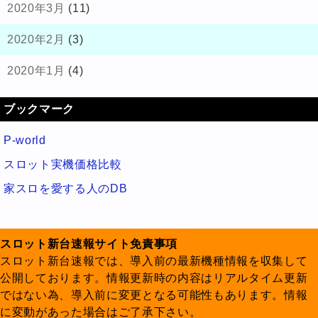
2020年3月
(11)
2020年2月
(3)
2020年1月
(4)
ブックマーク
P-world
スロット実機価格比較
家スロを愛する人のDB
スロット新台速報サイト免責事項
スロット新台速報では、導入前の最新機種情報を収集して
公開しております。情報更新時の内容はリアルタイム更新
ではない為、導入前に変更となる可能性もあります。情報
に変動があった場合はご了承下さい。