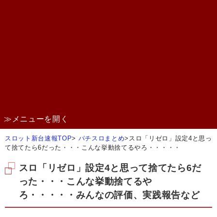
≫メニューを開く
スロット新台速報TOP
>
パチスロまとめ
>
スロ「リゼロ」設定4と思っ
て捨てたら6だった・・・こんな挙動捨てるやろ・・・・・
スロ「リゼロ」設定4と思って捨てたら6だ
った・・・こんな挙動捨てるや
ろ・・・・・みんなの評価、実践報告など