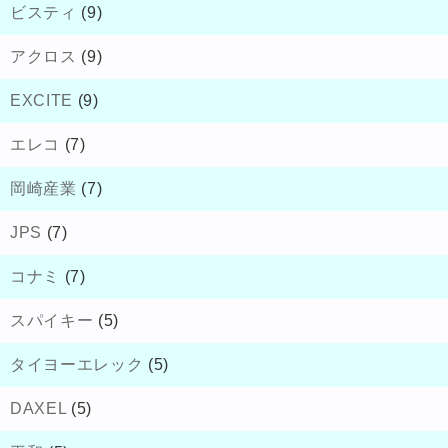
ビスティ
(9)
アクロス
(9)
EXCITE
(9)
エレコ
(7)
岡崎産業
(7)
JPS
(7)
コナミ
(7)
スパイキー
(5)
タイヨーエレック
(5)
DAXEL
(5)