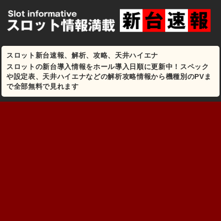
スロット新台速報、解析、攻略、天井ハイエナ
スロットの新台導入情報をホール導入日順に更新中！スペック
や設定表、天井ハイエナなどの解析攻略情報から機種別のPVま
で全部無料で見れます