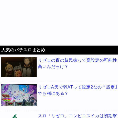
人気のパチスロまとめ
リゼロの夜の貧民街って高設定の可能性
高いんだっけ？
リゼロA天で弱ATって設定2なの？設定1
でも稀にある？
スロ「リゼロ」コンビニスイカは初期撃