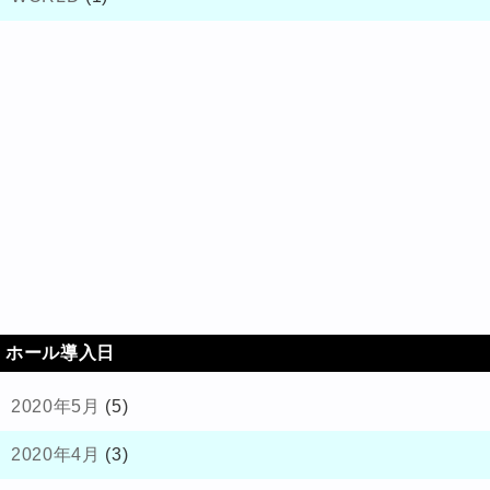
ホール導入日
2020年5月
(5)
2020年4月
(3)