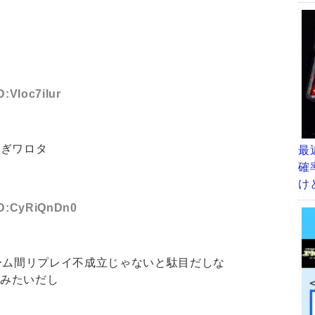
D:VIoc7ilur
すぎワロタ
最
確
け
 ID:CyRiQnDn0
ーム間リプレイ不成立じゃないと駄目だしな
けみたいだし