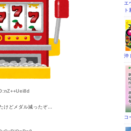
エ
ト
沖
ID:nZ++Uei8d
いたけどメダル減ったぞ…
コ