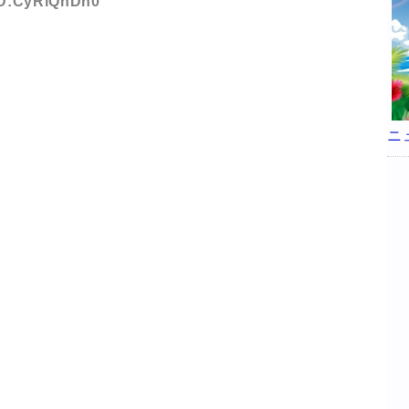
 ID:CyRiQnDn0
ニ