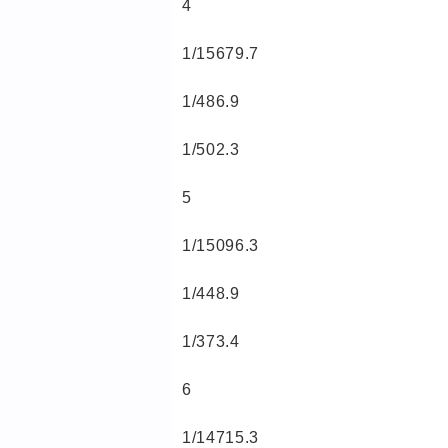
4
1/15679.7
1/486.9
1/502.3
5
1/15096.3
1/448.9
1/373.4
6
1/14715.3