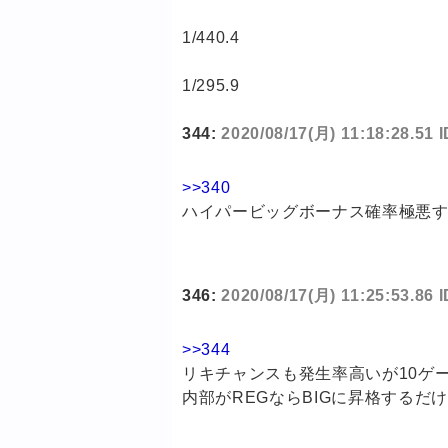
1/440.4
1/295.9
344:
2020/08/17(月) 11:18:28.51 I
>>340
ハイパービッグボーナス確率極悪
346:
2020/08/17(月) 11:25:53.86
>>344
リキチャンスも発生率高いが10ゲ
内部がREGならBIGに昇格するだ