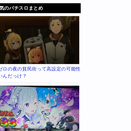
気のパチスロまとめ
ゼロの夜の貧民街って高設定の可能性
いんだっけ？