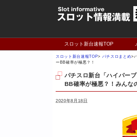
スロット新台速報TOP
スロット新台速報TOP
>
パチスロまとめ
>
ーBB確率が極悪？！
パチスロ新台「ハイパーブ
BB確率が極悪？！みんな
2020年8月18日