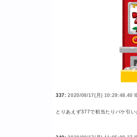
337:
2020/08/17(月) 10:29:48.40 
とりあえず377で初当たりバケ引