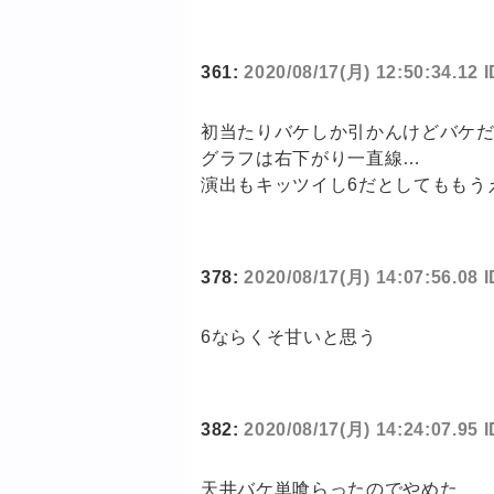
361:
2020/08/17(月) 12:50:34.12 
初当たりバケしか引かんけどバケだ
グラフは右下がり一直線…
演出もキッツイし6だとしてももう
378:
2020/08/17(月) 14:07:56.08 
6ならくそ甘いと思う
382:
2020/08/17(月) 14:24:07.95 
天井バケ単喰らったのでやめた