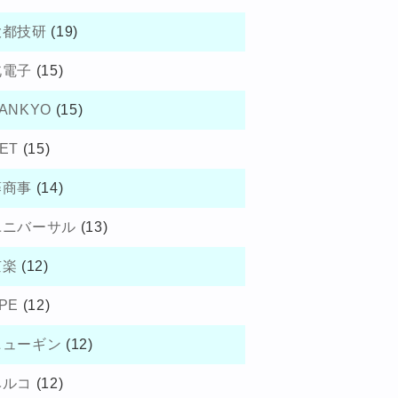
大都技研
(19)
北電子
(15)
ANKYO
(15)
ET
(15)
藤商事
(14)
ユニバーサル
(13)
京楽
(12)
PE
(12)
ニューギン
(12)
ベルコ
(12)