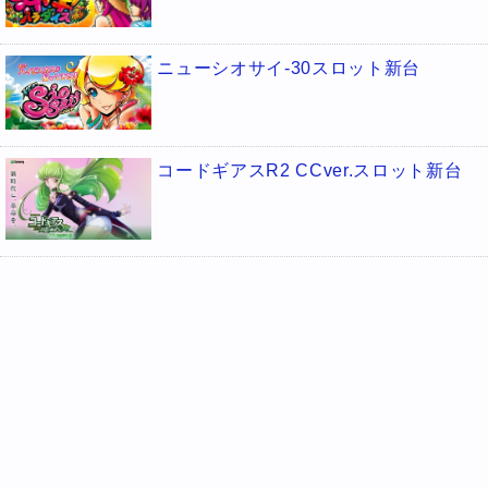
ニューシオサイ-30スロット新台
コードギアスR2 CCver.スロット新台