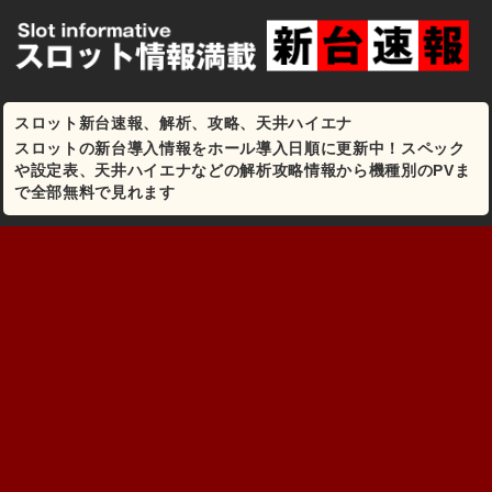
スロット新台速報、解析、攻略、天井ハイエナ
スロットの新台導入情報をホール導入日順に更新中！スペック
や設定表、天井ハイエナなどの解析攻略情報から機種別のPVま
で全部無料で見れます