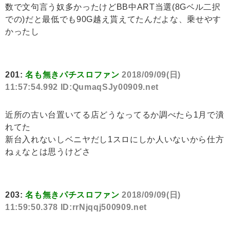
数で文句言う奴多かったけどBB中ART当選(8Gベル二択
での)だと最低でも90G越え貰えてたんだよな、乗せやす
かったし
201:
名も無きパチスロファン
2018/09/09(日)
11:57:54.992 ID:QumaqSJy00909.net
近所の古い台置いてる店どうなってるか調べたら1月で潰
れてた
新台入れないしベニヤだし1スロにしか人いないから仕方
ねぇなとは思うけどさ
203:
名も無きパチスロファン
2018/09/09(日)
11:59:50.378 ID:rrNjqqj500909.net