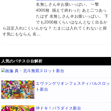
名無しさん＠お腹いっぱい。 一撃
4000枚 揃えて終わった あと二つあっ
たはず 名無しさん＠お腹いっぱい。 下
でも2000枚くらいはなんとなく出るか
ら設定入れにくいんかな？ たまには入れてくれないと探
す気にもならん 名…
人気のパチスロ台解析
真・北斗無双スロット新台
エヴァンゲリオンフェスティバルスロッ
ト新台
沖ドキ！パラダイス新台