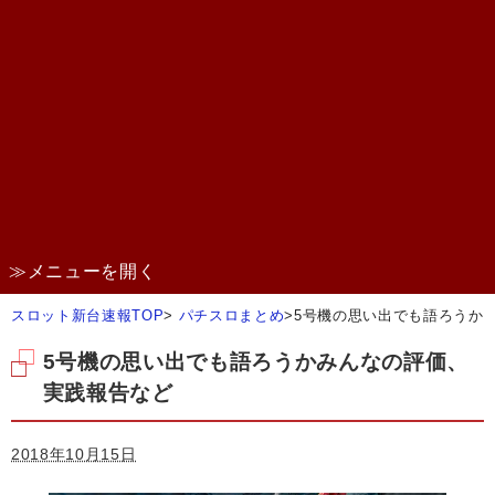
≫メニューを開く
スロット新台速報TOP
>
パチスロまとめ
>
5号機の思い出でも語ろうか
5号機の思い出でも語ろうかみんなの評価、
実践報告など
2018年10月15日