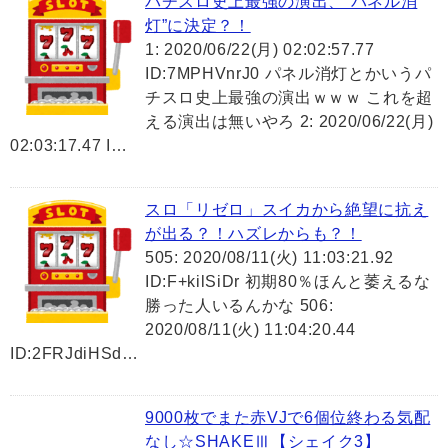
パチスロ史上最強の演出、”パネル消
灯”に決定？！
1: 2020/06/22(月) 02:02:57.77
ID:7MPHVnrJ0 パネル消灯とかいうパ
チスロ史上最強の演出ｗｗｗ これを超
える演出は無いやろ 2: 2020/06/22(月)
02:03:17.47 I…
スロ「リゼロ」スイカから絶望に抗え
が出る？！ハズレからも？！
505: 2020/08/11(火) 11:03:21.92
ID:F+kilSiDr 初期80％ほんと萎えるな
勝った人いるんかな 506:
2020/08/11(火) 11:04:20.44
ID:2FRJdiHSd…
9000枚でまた赤VJで6個位終わる気配
なし☆SHAKEⅢ【シェイク3】