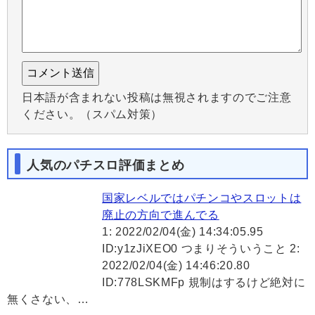
日本語が含まれない投稿は無視されますのでご注意
ください。（スパム対策）
人気のパチスロ評価まとめ
国家レベルではパチンコやスロットは
廃止の方向で進んでる
1: 2022/02/04(金) 14:34:05.95
ID:y1zJiXEO0 つまりそういうこと 2:
2022/02/04(金) 14:46:20.80
ID:778LSKMFp 規制はするけど絶対に
無くさない、…