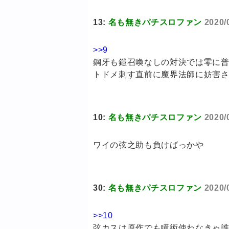
13:
名も無きパチスロファン
2020/
>>9
鋼牙も鎧召喚なしの対決では零に
トドメ刺す直前に魔界法師に妨害
10:
名も無きパチスロファン
2020/
ワイの弦之助も負けばっかや
30:
名も無きパチスロファン
2020/
>>10
弦カスは原作でも瞳術使わなきゃ