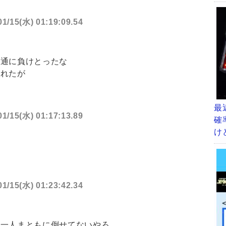
01/15(水) 01:19:09.54
普通に負けとったな
されたが
最
01/15(水) 01:17:13.89
確
け
01/15(水) 01:23:42.34
誰一人まともに倒せてないやろ