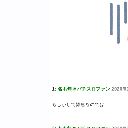
1:
名も無きパチスロファン
2020/0
もしかして雑魚なのでは