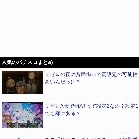
人気のパチスロまとめ
リゼロの夜の貧民街って高設定の可能性
高いんだっけ？
リゼロA天で弱ATって設定2なの？設定1
でも稀にある？