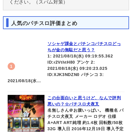
ください。（スパム対策）
人気のパチスロ評価まとめ
ソシャゲ課金とパチンコパチスロどっ
ちが金の無駄だと思う？
1: 2021/08/18(水) 09:19:55.362
ID:r2VthtH80 アンケ 2:
2021/08/18(水) 09:20:23.025
ID:XJK3NDZN0 パチンコ 3:
2021/08/18(水…
この台面白いと思うけど、なんで評判
悪いの？☆パチスロ犬夜叉
名無しさん＠お腹いっぱい。 機種名 パ
チスロ犬夜叉 メーカー ロデオ 仕様
A+ART ART純増 約1.4枚 回転数/50枚
32G 導入日 2016年12月19日 導入予定