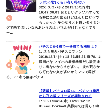
ラポン消灯くらい有り得ない
325: スロパチℤ 2019/10/17(木)
16:47:30.03 おとといクッソハマって
る時に全消灯出たけどほんとにどうで
もよかった 多少なりとも熱いタイミン
グで来てほしいなああいうのは パネルだけじゃなくてリ
ー…
パチスロ6号機で一番勝てる機種は？
1: 名も無きパチスロファン
2019/12/14(土) 18:53:55.21 俺的には
戦国だな マイホの看板機種だし設定通
りに出ないから６が多い。 波の荒さか
ら打たない奴が多いからマジで稼げ
る。 3: 名も無きパチス…
【悲報】パチスロ坂46。パチンコ業界
から乃木坂シリーズが期待される
1: 2021/04/14(水) 14:52:42.12
ID:cunHVW4m0 業界内では長らく噂