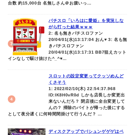
台数 約15,000台 名無しさん＠お腹いっ…
パチスロ「いろはに愛姫」を実況しな
がら打った結果ｗｗｗ
2: 名も無きパチスロファン
20/04/01(水)13:17:04 おん♥ 3: 名も無
きパチスロファン
20/04/01(水)13:17:31 BB7狙えカット
インなしで駆け抜けた^_^♥…
スロットの設定変更ってクッソめんど
くさそう
1: 2022/02/10(木) 22:54:37.968
ID:lK8H0vR0d しかも店長しか変更出
来ないんだろ？ 閉店後に全台変更して
んの？ 掃除のバイトが帰った後にする
として夜分遅くに何時間間掛けて行うんだ？ …
ディスクアップでバシュンゲゲゲはペ