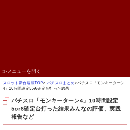
≫メニューを開く
スロット新台速報TOP
>
パチスロまとめ
>
パチスロ「モンキーターン
4」10時間設定5or6確定台打った結果
パチスロ「モンキーターン4」10時間設定
5or6確定台打った結果みんなの評価、実践
報告など