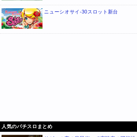
ニューシオサイ-30スロット新台
人気のパチスロまとめ