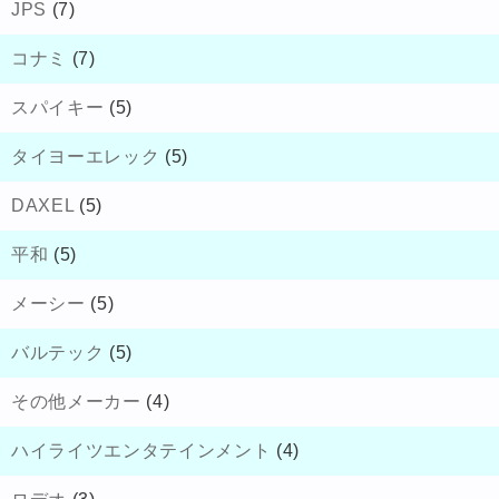
JPS
(7)
コナミ
(7)
スパイキー
(5)
タイヨーエレック
(5)
DAXEL
(5)
平和
(5)
メーシー
(5)
バルテック
(5)
その他メーカー
(4)
ハイライツエンタテインメント
(4)