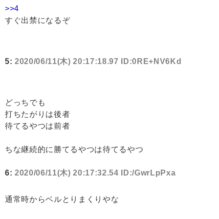
>>4
すぐ出禁になるぞ
5:
2020/06/11(木) 20:17:18.97 ID:0RE+NV6Kd
どっちでも
打ちたがりは後者
待てるやつは前者
ちな継続的に勝てるやつは待てるやつ
6:
2020/06/11(木) 20:17:32.54 ID:/GwrLpPxa
通常時からベルとりまくりやな