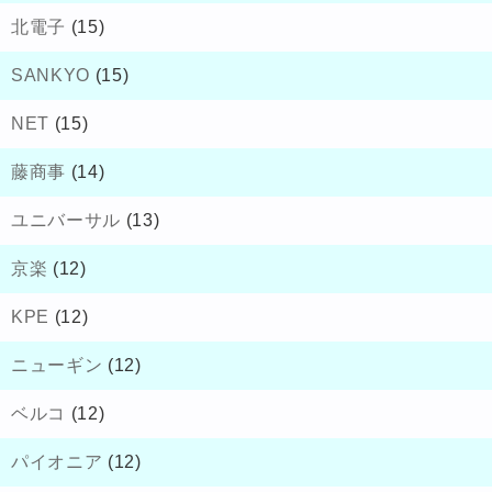
北電子
(15)
SANKYO
(15)
NET
(15)
藤商事
(14)
ユニバーサル
(13)
京楽
(12)
KPE
(12)
ニューギン
(12)
ベルコ
(12)
パイオニア
(12)