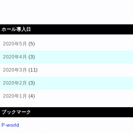
ホール導入日
2020年5月
(5)
2020年4月
(3)
2020年3月
(11)
2020年2月
(3)
2020年1月
(4)
ブックマーク
P-world