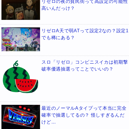
リゼロの夜の貧民街って高設定の可能性
高いんだっけ？
リゼロA天で弱ATって設定2なの？設定1
でも稀にある？
スロ「リゼロ」コンビニスイカは初期撃
破率優遇抽選ってことでいいの？
最近のノーマルAタイプって本当に完全
確率で抽選してるの？ 怪しすぎるんだ
けど…