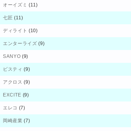
オーイズミ
(11)
七匠
(11)
ディライト
(10)
エンターライズ
(9)
SANYO
(9)
ビスティ
(9)
アクロス
(9)
EXCITE
(9)
エレコ
(7)
岡崎産業
(7)