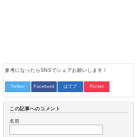
参考になったらSNSでシェアお願いします！
Twitter
Facebook
はてブ
Pocket
この記事へのコメント
名前