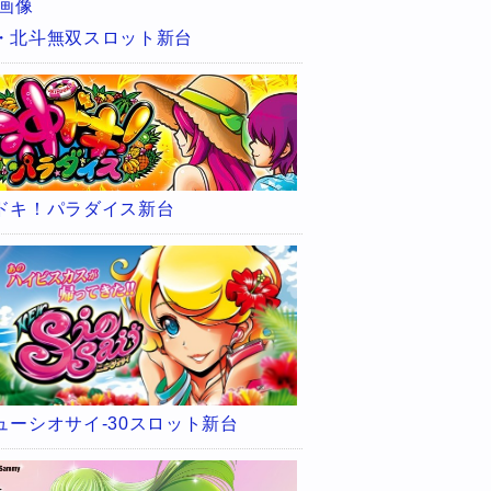
・北斗無双スロット新台
ドキ！パラダイス新台
ューシオサイ-30スロット新台