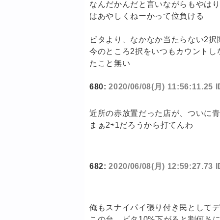
なんだかんだと言いながらもやは
はあやしくねーかって位負ける
ビタより、なかなか当たらない2択
今のところ2択をいつもカウントし
たこと無い
680:
2020/06/08(月) 11:56:11.25
近所の赤放置だった店が、ついに
まぁ2⇨1だろうから打てんわ
682:
2020/06/08(月) 12:59:27.73 
俺もスナイパイ張り付き民として
この台、ビタ10%下がると割何％