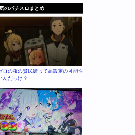
気のパチスロまとめ
ゼロの夜の貧民街って高設定の可能性
いんだっけ？