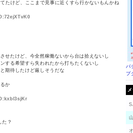
ってたけど、ここまで見事に近くすら行かないもんかね
ID:72ejXTvK0
開させたけど、今全然稼働ないから台は拾えないし
テンする希望すら失われたから打ちたくないし
パ
なと期待したけど厳しそうだな
プ
なるか
メ
D:kxbl3sjKr
S
した？