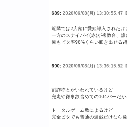
689:
2020/06/08(月) 13:30:55.47 
近隣では2店舗に愛姫導入されたけ
一方のスナイパイ(赤)が複数台、
俺もビタ率98%くらい叩き出せる
690:
2020/06/08(月) 13:36:15.52
割詐称とかいわれているけど
完走や微事故含めての104パーだか
トータルゲーム数によるけど
完全ビタでも普通の遊戯だけなら