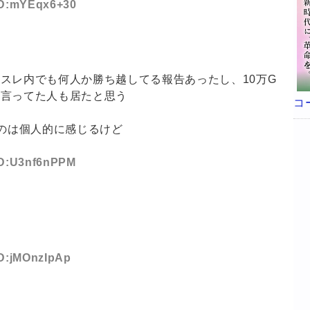
 ID:mYEqx6+30
スレ内でも何人か勝ち越してる報告あったし、10万G
と言ってた人も居たと思う
コ
てのは個人的に感じるけど
 ID:U3nf6nPPM
ID:jMOnzIpAp