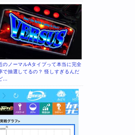
近のノーマルAタイプって本当に完全
率で抽選してるの？ 怪しすぎるんだ
ど…