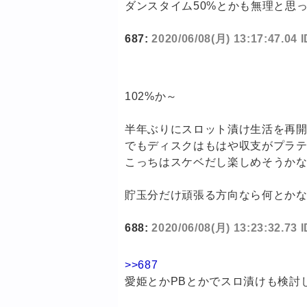
ダンスタイム50%とかも無理と思
687:
2020/06/08(月) 13:17:47.04 
102%か～
半年ぶりにスロット漬け生活を再
でもディスクはもはや収支がプラ
こっちはスケベだし楽しめそうか
貯玉分だけ頑張る方向なら何とか
688:
2020/06/08(月) 13:23:32.73 I
>>687
愛姫とかPBとかでスロ漬けも検討