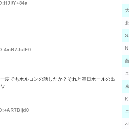
ID:HJI/Y+84a
S
N
 ID:4mRZJctE0
前一度でもホルコンの話したか？それと毎日ホールの出
いな
K
ID:+AR7Bljd0