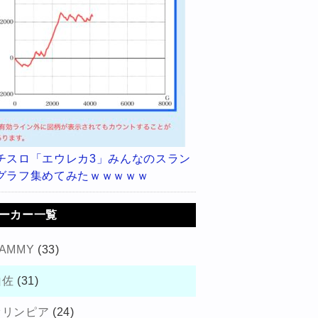
チスロ「エウレカ3」みんなのスラン
グラフ集めてみたｗｗｗｗｗ
ーカー一覧
AMMY
(33)
山佐
(31)
オリンピア
(24)