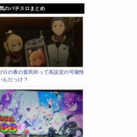
気のパチスロまとめ
ゼロの夜の貧民街って高設定の可能性
いんだっけ？