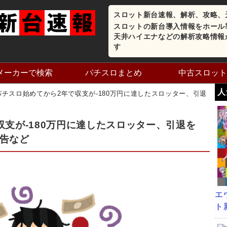
スロット新台速報、解析、攻略、
スロットの新台導入情報をホール
天井ハイエナなどの解析攻略情報
す
メーカーで検索
パチスロまとめ
中古スロット
人
パチスロ始めてから2年で収支が-180万円に達したスロッター、引退
収支が-180万円に達したスロッター、引退を
告など
エ
ト