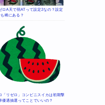
ゼロA天で弱ATって設定2なの？設定
でも稀にある？
ロ「リゼロ」コンビニスイカは初期撃
率優遇抽選ってことでいいの？