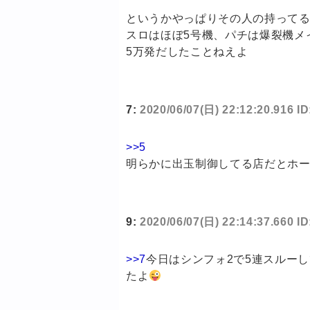
というかやっぱりその人の持って
スロはほぼ5号機、パチは爆裂機メ
5万発だしたことねえよ
7:
2020/06/07(日) 22:12:20.916 I
>>5
明らかに出玉制御してる店だとホー
9:
2020/06/07(日) 22:14:37.660 I
>>7
今日はシンフォ2で5連スルーし
たよ