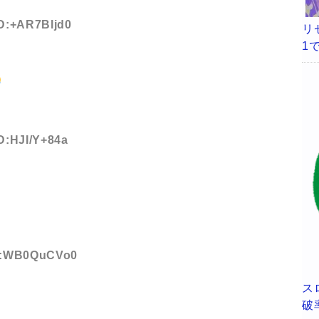
ID:+AR7Bljd0
リ
1
ID:HJI/Y+84a
ID:WB0QuCVo0
ス
破