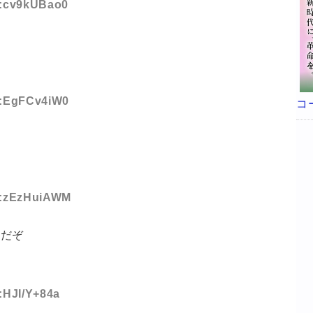
ID:cv9kUBao0
ID:EgFCv4iW0
コ
ID:zEzHuiAWM
けだぞ
D:HJI/Y+84a