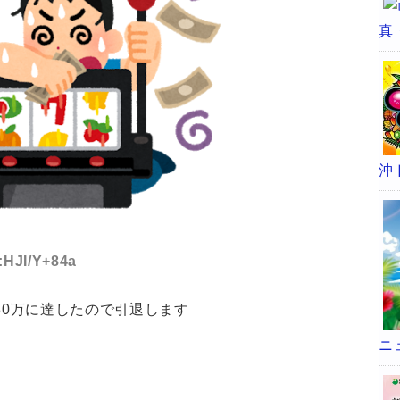
真
沖
D:HJI/Y+84a
80万に達したので引退します
ニ