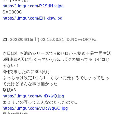
https://i.imgur.com/P2SdHIv.jpg
SAC300G
https://i.imgur.com/EHIklsw.jpg
21:
2023/04/15(土) 02:15:03.81 ID:NC++OR7Fa
昨日は打ち納めシリーズでRe:ゼロから始める異世界生活
6回連続A天に行くっていうね…ボクの知ってるリゼロじ
ゃない！
3回突破したのに30k負け
ぶっちゃけ設定1なら1回くらい完走するでしょって思っ
てたけどそんな事は無かった
撃破×3
https://i.imgur.com/wIrDkwQ.jpg
エミリアの耳ってこんなのだったのか…
https://i.imgur.com/VDcWqGC.jpg