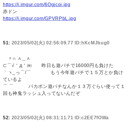
https://i.imgur.com/6Ogjcoi.jpg
赤ドン
https://i.imgur.com/GPVRPbL.jpg
51:
2023/05/02(火) 02:56:09.77 ID:hKcMJbug0
〃∩ ∧＿∧
⊂⌒√＇д＇㈱ 昨日も遊パチで16000円も負けた
｀ヽ_っ⌒/⌒ もう今年遊パチで１５万とか負け
ているよ
⌒ ⌒ バカボン遊パチなんか１３万ぐらい使って１
回も神鬼ラッシュ入ってないんだぞ
52:
2023/05/02(火) 08:31:11.71 ID:c2EE7fOWa