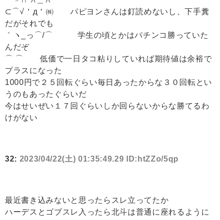
⊂⌒√＇д＇㈱ パピヨンさんは釘読めないし、下手糞
だがそれでも
｀ヽ_っ⌒/⌒ 学生の頃とかはパチンコ勝っていた
んだぞ
⌒ ⌒ 低価で一日タコ粘りしていれば期待値は余裕で
プラスになった
1000円で２５回転ぐらい毎日あったからな３０回転とい
うのもあったぐらいだ
今はせいぜい１７回ぐらいしか回らないからな勝てるわ
けがない
32:
2023/04/22(土) 01:35:49.29 ID:htZZo/5qp
最近書き込みないと思ったらスレ立ってたか
ハーデスとゴブスレ入ったら北斗は普通に座れるように