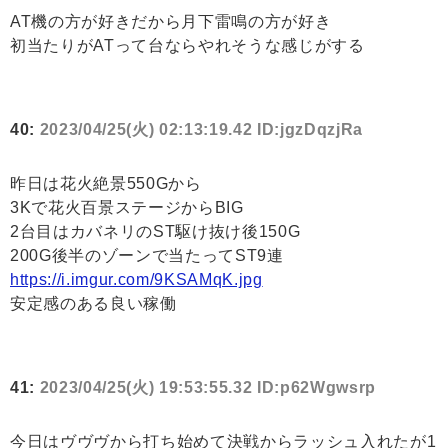
AT機の方が好きだから月下雷鳴の方が好き
初当たりがATって台ならやれそうな感じがする
40:
2023/04/25(火) 02:13:19.42 ID:jgzDqzjRa
昨日は花火絶景550Gから
3Kで花火百景ステージからBIG
2台目はカバネリのST駆け抜け後150G
200G後半のゾーンで当たってST9連
https://i.imgur.com/9KSAMqK.jpg
安定感のある良い稼働
41:
2023/04/25(火) 19:53:55.32 ID:p62Wgwsrp
今日はヴヴヴから打ち始めて決戦からラッシュ入れたが1