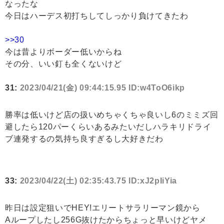
なったな
今日はハーデス初打ちしてしっかり負けてきたわ
>>30
今は昔よりボーダー低いからね
その分、いい釘も全くないけど
31:
2023/04/21(金) 09:44:15.95 ID:w4ToO6ikp
勝率は低いけど店の扱いめちゃくちゃ良いし6のミミズ回
避したら120パーくらいあるみたいだしハラキリドライ
ブ連発するの気持ち良すぎるし大好きだわ
33:
2023/04/22(土) 02:35:43.75 ID:xJ2pIiYia
昨日は設定狙いでHEY!エリートサラリーマン鏡から
Aループしたし256G抜けたからちょっと早いけどヤメ