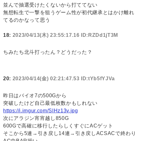
並んで抽選受けたくないから打ててない
無想転生で一撃を狙うゲーム性が初代継承とはかけ離れ
てるのかなって思う
18:
2023/04/13(木) 23:55:17.16 ID:RZDd1jT3M
ちみたち北斗打ったん？どうだった？
20:
2023/04/14(金) 02:21:47.53 ID:tYb5fYJVa
昨日はバイオ7の500Gから
突破したけど自己最低枚数かもしれない
https://i.imgur.com/SlHz13v.jpg
次にアラジン宵宵越し850G
600Gで高確に移行したらしくすぐにACゲット
そこから5連→引き戻し14連→引き戻しACSACで終わり
AC中BAR揃い