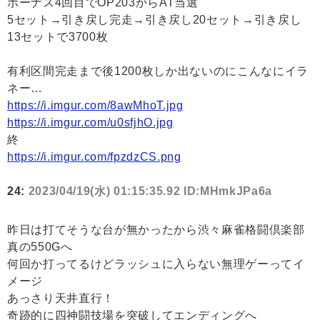
ボーナス4回目でOP203からAT当選
5セット→引き戻し完走→引き戻し20セット→引き戻し
13セットで3700枚
有利区間完走まで後1200枚しか出ないのにこんなにイラ
ネー…
https://i.imgur.com/8awMhoT.jpg
https://i.imgur.com/u0sfjhO.jpg
終
https://i.imgur.com/fpzdzCS.png
24:
2023/04/19(水) 01:15:35.92 ID:MHmkJPa6a
昨日は打てそうな台が無かったから渋々麻雀格闘倶楽部
真の550Gへ
何回か打ってるけどラッシュに入らない無理ゲーってイ
メージ
あっさり天井直行！
奇跡的に四神闘技場を突破してエンディングへ