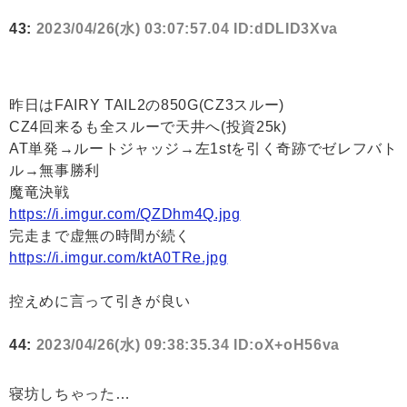
43:
2023/04/26(水) 03:07:57.04 ID:dDLID3Xva
昨日はFAIRY TAIL2の850G(CZ3スルー)
CZ4回来るも全スルーで天井へ(投資25k)
AT単発→ルートジャッジ→左1stを引く奇跡でゼレフバト
ル→無事勝利
魔竜決戦
https://i.imgur.com/QZDhm4Q.jpg
完走まで虚無の時間が続く
https://i.imgur.com/ktA0TRe.jpg
控えめに言って引きが良い
44:
2023/04/26(水) 09:38:35.34 ID:oX+oH56va
寝坊しちゃった…