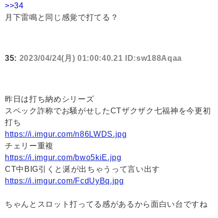
>>34
月下雷鳴と同じ感覚で打てる？
35:
2023/04/24(月) 01:00:40.21 ID:sw188Aqaa
昨日は打ち納めシリーズ
スペック詐称でお騒がせしたCTザクザク七福神を今更初
打ち
https://i.imgur.com/n86LWDS.jpg
チェリー重複
https://i.imgur.com/bwo5kiE.jpg
CT中BIG引くと涎が出ちゃうって言い出す
https://i.imgur.com/FcdUyBq.jpg
ちゃんとスロット打ってる感があるから面白い台ですね