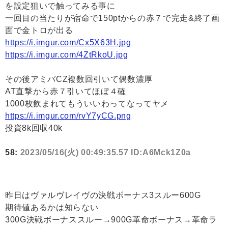
を設定狙いで触ってみる事に
一回目の当たりが宿命で150ptからの赤７で完走&終了画
面で金トロが出る
https://i.imgur.com/Cx5X63H.jpg
https://i.imgur.com/4ZtRkoU.jpg
その後アミバCZ複数回引いて偶数濃厚
AT直撃から赤７引いてほぼ４確
1000枚飲まれてもういいわってなってヤメ
https://i.imgur.com/rvY7yCG.png
投資8k回収40k
58:
2023/05/16(火) 00:49:35.57 ID:A6Mck1Z0a
昨日はヴァルヴレイヴの決戦ボーナス3スルー600G
期待値あるかは知らない
300G決戦ボーナススルー→900G革命ボーナス→革命ラ