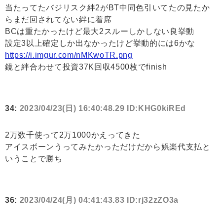
当たってたバジリスク絆2がBT中同色引いてたの見たか
らまだ回されてない絆に着席
BCは重たかったけど最大2スルーしかしない良挙動
設定3以上確定しか出なかったけど挙動的には6かな
https://i.imgur.com/nMKwoTR.png
鏡と絆合わせて投資37K回収4500枚でfinish
34:
2023/04/23(日) 16:40:48.29 ID:KHG0kiREd
2万数千使って2万1000かえってきた
アイスボーンうってみたかっただけだから娯楽代支払と
いうことで勝ち
36:
2023/04/24(月) 04:41:43.83 ID:rj32zZO3a