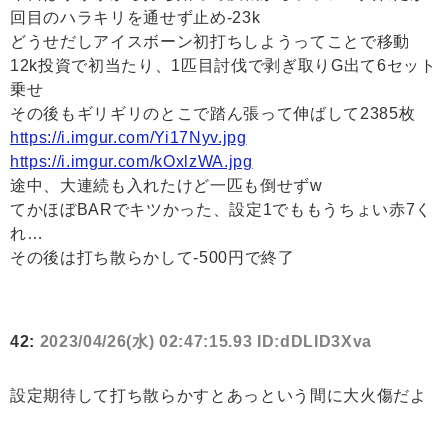
回目のハラキリを通せず止め-23k
どうせだしアイスボーン初打ちしようってことで移動
12k投資で初当たり、1匹目討伐で剥ぎ取りG出て6セット
乗せ
その後もギリギリのとこで踏ん張って伸ばして2385枚
https://i.imgur.com/Yi17Nyv.jpg
https://i.imgur.com/kOxlzWA.jpg
途中、大連続も入れたけど一匹も倒せずw
てかほぼBARでキツかった、設定1でももうちょい赤7く
れ…
その後は打ち散らかして-500円で終了
42:
2023/04/26(水) 02:47:15.93 ID:dDLID3Xva
設定期待して打ち散らかすとあっという間に大火傷だよ