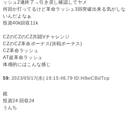
ッシュ2連終了→引き戻し確認してヤメ
何回か打ってるけど革命ラッシュ3回突破出来る気がしな
いんだよなぁ
投資40k回収11k
CZのCZのCZ共闘Vチャレンジ
CZのCZ革命ボーナス(決戦ボーナス)
CZ革命ラッシュ
AT超革命ラッシュ
体感的にはこんな感じ
59:
2023/05/17(水) 19:15:46.79 ID:H8wCBdTcp
鏡
投資24 回収24
うんち