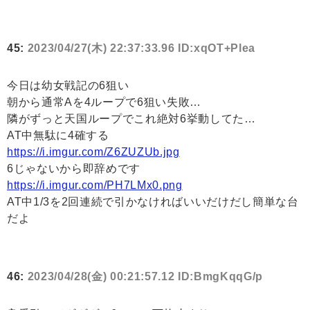
45:
2023/04/27(木) 22:37:33.96 ID:xqOT+Plea
今日は幼女戦記の6狙い
朝から通常Aを4ループで6狙い失敗…
隣がずっと天国ループでこれ絶対6挙動してた…
AT中無駄に4確する
https://i.imgur.com/Z6ZUZUb.jpg
6じゃないから即辞めです
https://i.imgur.com/PH7LMx0.png
AT中1/3を2回連続で引かなければいいだけだし簡単な台
だよ
46:
2023/04/28(金) 00:21:57.12 ID:BmgKqqG/p