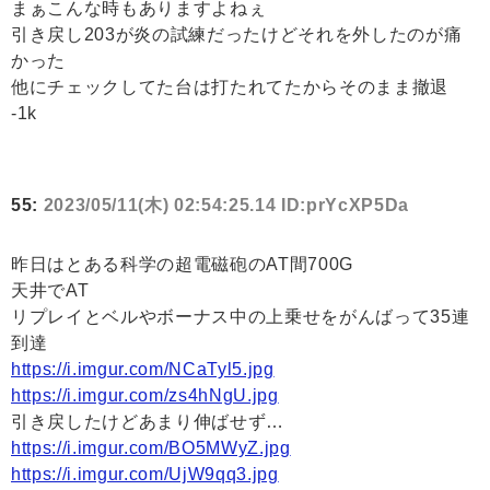
まぁこんな時もありますよねぇ
引き戻し203が炎の試練だったけどそれを外したのが痛
かった
他にチェックしてた台は打たれてたからそのまま撤退
-1k
55:
2023/05/11(木) 02:54:25.14 ID:prYcXP5Da
昨日はとある科学の超電磁砲のAT間700G
天井でAT
リプレイとベルやボーナス中の上乗せをがんばって35連
到達
https://i.imgur.com/NCaTyl5.jpg
https://i.imgur.com/zs4hNgU.jpg
引き戻したけどあまり伸ばせず…
https://i.imgur.com/BO5MWyZ.jpg
https://i.imgur.com/UjW9qq3.jpg