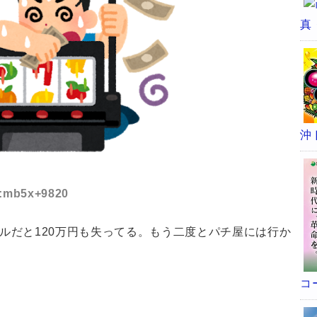
真
沖
ID:mb5x+9820
タルだと120万円も失ってる。もう二度とパチ屋には行か
コ