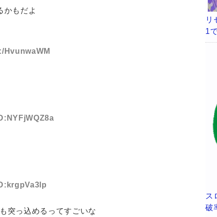
なるかもだよ
リ
1
ID:/HvunwaWM
 ID:NYFjWQZ8a
ID:krgpVa3lp
ス
破
0も突っ込めるってすごいな