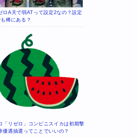
ゼロA天で弱ATって設定2なの？設定
でも稀にある？
ロ「リゼロ」コンビニスイカは初期撃
率優遇抽選ってことでいいの？