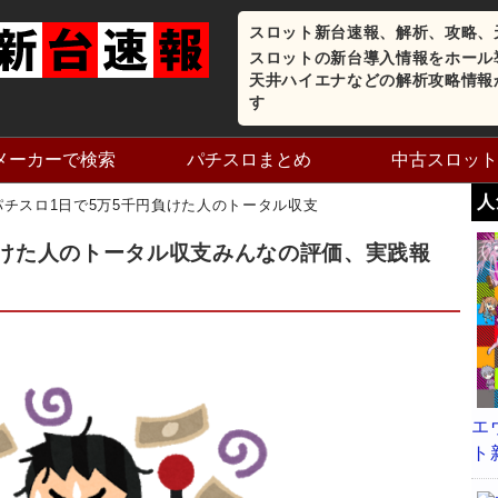
スロット新台速報、解析、攻略、
スロットの新台導入情報をホール
天井ハイエナなどの解析攻略情報
す
メーカーで検索
パチスロまとめ
中古スロット
人
パチスロ1日で5万5千円負けた人のトータル収支
負けた人のトータル収支みんなの評価、実践報
エ
ト