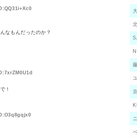
ID:QQ31i+Xc0
そんなもんだったのか？
S
N
 ID:7xrZM0U1d
やで！
K
ID:O3q8gqjx0