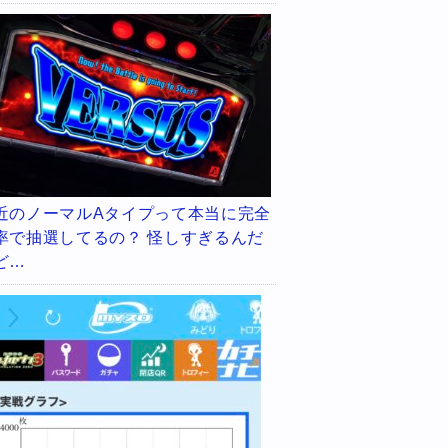
近のノーマルAタイプって本当に完全
率で抽選してるの？ 怪しすぎるんだ
ど…