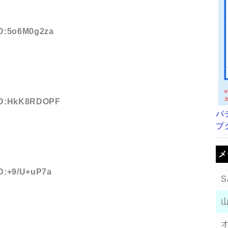
 ID:5o6M0g2za
1 ID:HkK8RDOPF
パ
プ
メ
ID:+9/U+uP7a
S