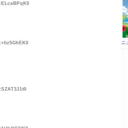
ID:ELcaBPqK0
ニ
ID:+hz5GhEK0
D:SZAT3J1t0