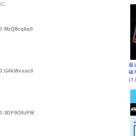
うに
 ID:MzQ8cqkq0
最
 ID:G4kWvssc0
確
け
 ID:3DF9O9zPM