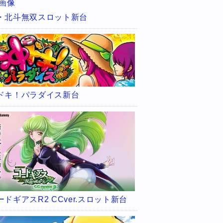
・北斗無双スロット新台
ドキ！パラダイス新台
ードギアスR2 CCver.スロット新台