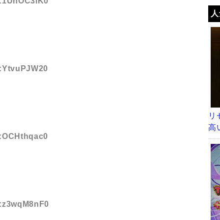
ID:1UhOC3lK0
人
ID:YtvuPJW20
リ
高
ID:OCHthqac0
ID:z3wqM8nF0