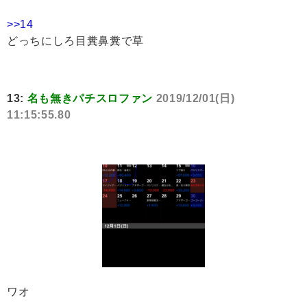
>>14
どっちにしろ目糞鼻糞で草
13:
名も無きパチスロファン
2019/12/01(日)
11:15:55.80
ワオ