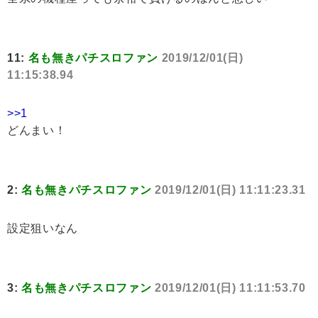
11:
名も無きパチスロファン
2019/12/01(日)
11:15:38.94
>>1
どんまい！
2:
名も無きパチスロファン
2019/12/01(日) 11:11:23.31
設定狙いなん
3:
名も無きパチスロファン
2019/12/01(日) 11:11:53.70