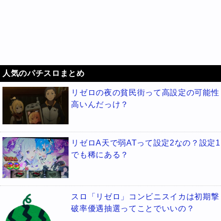
人気のパチスロまとめ
リゼロの夜の貧民街って高設定の可能性
高いんだっけ？
リゼロA天で弱ATって設定2なの？設定1
でも稀にある？
スロ「リゼロ」コンビニスイカは初期撃
破率優遇抽選ってことでいいの？