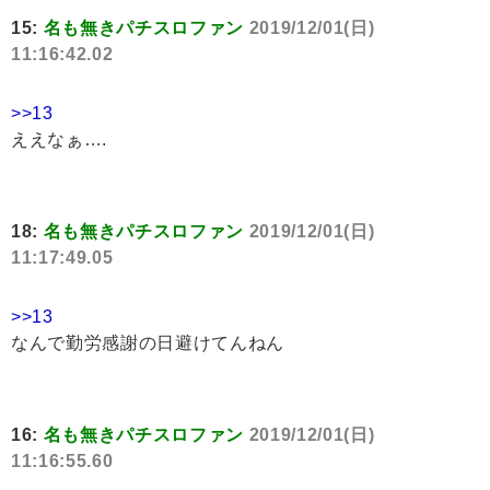
15:
名も無きパチスロファン
2019/12/01(日)
11:16:42.02
>>13
ええなぁ….
18:
名も無きパチスロファン
2019/12/01(日)
11:17:49.05
>>13
なんで勤労感謝の日避けてんねん
16:
名も無きパチスロファン
2019/12/01(日)
11:16:55.60