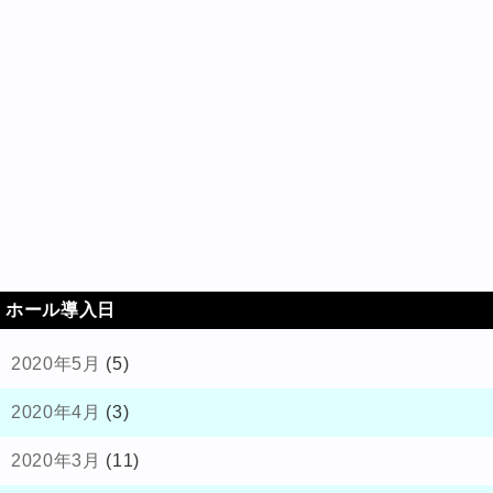
ホール導入日
2020年5月
(5)
2020年4月
(3)
2020年3月
(11)