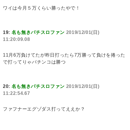
ワイは今月５万くらい勝ったやで！
19:
名も無きパチスロファン
2019/12/01(日)
11:20:09.08
11月6万負けてたが昨日打ったら7万勝って負けを捲った
で打ってりゃパチンコは勝つ
20:
名も無きパチスロファン
2019/12/01(日)
11:22:54.67
ファフナーエグゾダス打ってええか？