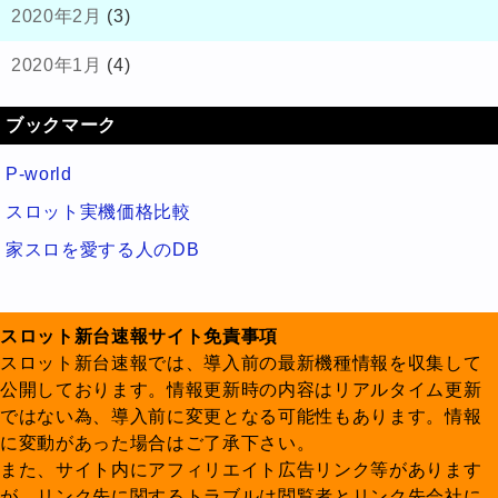
2020年2月
(3)
2020年1月
(4)
ブックマーク
P-world
スロット実機価格比較
家スロを愛する人のDB
スロット新台速報サイト免責事項
スロット新台速報では、導入前の最新機種情報を収集して
公開しております。情報更新時の内容はリアルタイム更新
ではない為、導入前に変更となる可能性もあります。情報
に変動があった場合はご了承下さい。
また、サイト内にアフィリエイト広告リンク等があります
が、リンク先に関するトラブルは閲覧者とリンク先会社に