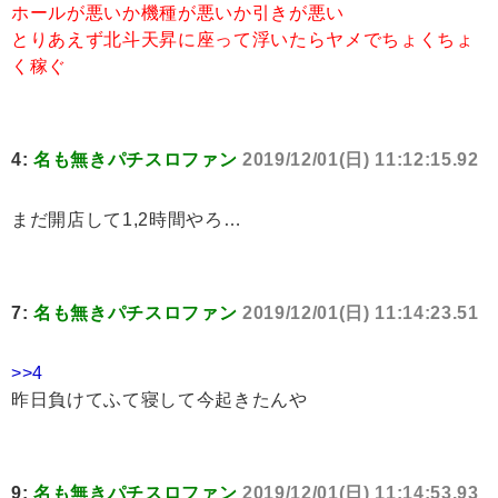
ホールが悪いか機種が悪いか引きが悪い
とりあえず北斗天昇に座って浮いたらヤメでちょくちょ
く稼ぐ
4:
名も無きパチスロファン
2019/12/01(日) 11:12:15.92
まだ開店して1,2時間やろ…
7:
名も無きパチスロファン
2019/12/01(日) 11:14:23.51
>>4
昨日負けてふて寝して今起きたんや
9:
名も無きパチスロファン
2019/12/01(日) 11:14:53.93