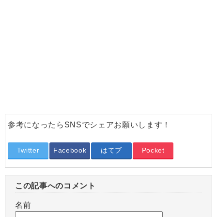
参考になったらSNSでシェアお願いします！
Twitter
Facebook
はてブ
Pocket
この記事へのコメント
名前