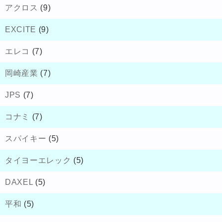
アクロス
(9)
EXCITE
(9)
エレコ
(7)
岡崎産業
(7)
JPS
(7)
コナミ
(7)
スパイキー
(5)
タイヨーエレック
(5)
DAXEL
(5)
平和
(5)