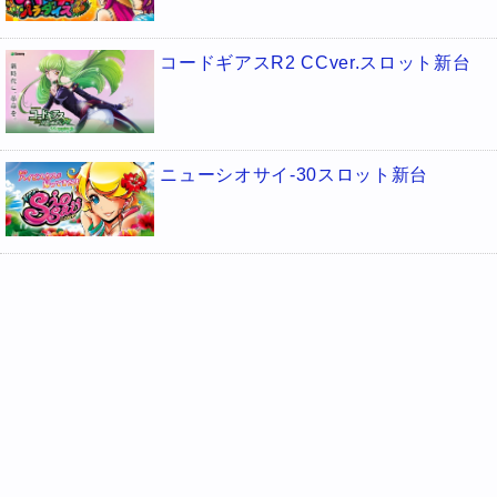
コードギアスR2 CCver.スロット新台
ニューシオサイ-30スロット新台