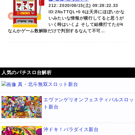
212: 2020/08/15(土) 09:28:22.33
ID:2NsTTQL+0 6は天井にほぼいかな
いみたいな情報が横行してると思うが
いく時はいくよ そして結構打てたが4
なんかゲーム数解除だけで判別するなんて不可…
人気のパチスロ台解析
真・北斗無双スロット新台
エヴァンゲリオンフェスティバルスロッ
ト新台
沖ドキ！パラダイス新台