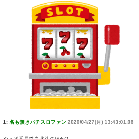
1:
名も無きパチスロファン
2020/04/27(月) 13:43:01.06
やっぱ番長鉄血北斗の頃か?