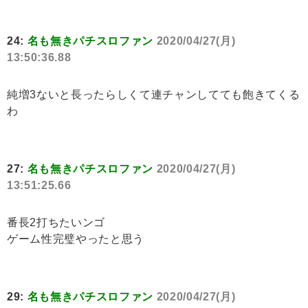
24:
名も無きパチスロファン
2020/04/27(月)
13:50:36.88
純増3ないと長ったらしくて連チャンしてても飽きてくる
わ
27:
名も無きパチスロファン
2020/04/27(月)
13:51:25.66
番長2打ちたいンゴ
ゲーム性完璧やったと思う
29:
名も無きパチスロファン
2020/04/27(月)