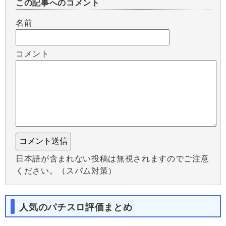
この記事へのコメント
名前
コメント
日本語が含まれない投稿は無視されますのでご注意
ください。（スパム対策）
人気のパチスロ評価まとめ