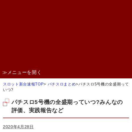
≫メニューを開く
スロット新台速報TOP
>
パチスロまとめ
>
パチスロ5号機の全盛期って
いつ?
パチスロ5号機の全盛期っていつ?みんなの
評価、実践報告など
2020年4月28日