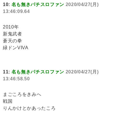
10:
名も無きパチスロファン
2020/04/27(月)
13:46:09.64
2010年
新鬼武者
蒼天の拳
緑ドンVIVA
11:
名も無きパチスロファン
2020/04/27(月)
13:46:58.50
まごころをきみへ
戦国
りんかけとかあったころ