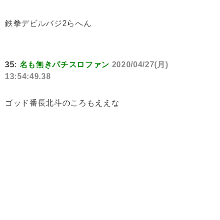
鉄拳デビルバジ2らへん
35:
名も無きパチスロファン
2020/04/27(月)
13:54:49.38
ゴッド番長北斗のころもええな