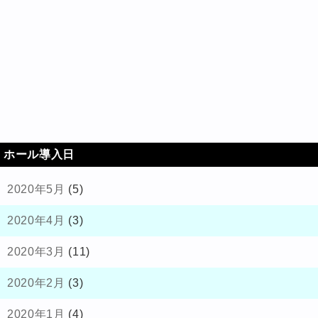
ホール導入日
2020年5月
(5)
2020年4月
(3)
2020年3月
(11)
2020年2月
(3)
2020年1月
(4)