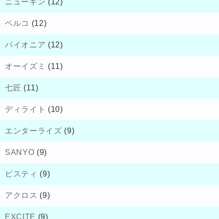
ニューギン
(12)
ベルコ
(12)
パイオニア
(12)
オーイズミ
(11)
七匠
(11)
ディライト
(10)
エンターライズ
(9)
SANYO
(9)
ビスティ
(9)
アクロス
(9)
EXCITE
(9)