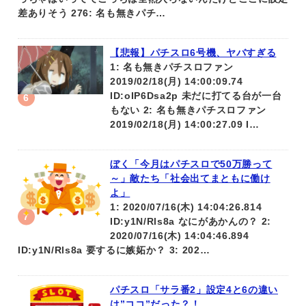
差ありそう 276: 名も無きパチ…
【悲報】パチスロ6号機、ヤバすぎる
1: 名も無きパチスロファン
2019/02/18(月) 14:00:09.74
ID:oIP6Dsa2p 未だに打てる台が一台
もない 2: 名も無きパチスロファン
2019/02/18(月) 14:00:27.09 I…
ぼく「今月はパチスロで50万勝って
～」敵たち「社会出てまともに働け
よ」
1: 2020/07/16(木) 14:04:26.814
ID:y1N/Rls8a なにがあかんの？ 2:
2020/07/16(木) 14:04:46.894
ID:y1N/Rls8a 要するに嫉妬か？ 3: 202…
パチスロ「サラ番2」設定4と6の違い
は”ココ”だった？！