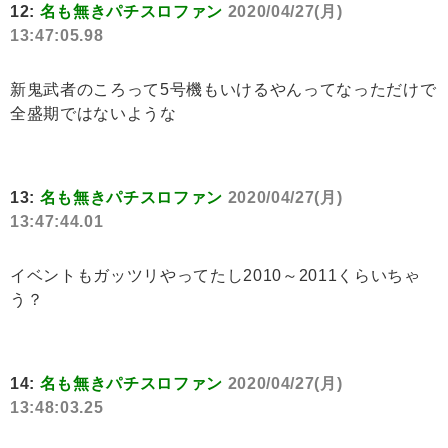
12:
名も無きパチスロファン
2020/04/27(月)
13:47:05.98
新鬼武者のころって5号機もいけるやんってなっただけで
全盛期ではないような
13:
名も無きパチスロファン
2020/04/27(月)
13:47:44.01
イベントもガッツリやってたし2010～2011くらいちゃ
う？
14:
名も無きパチスロファン
2020/04/27(月)
13:48:03.25