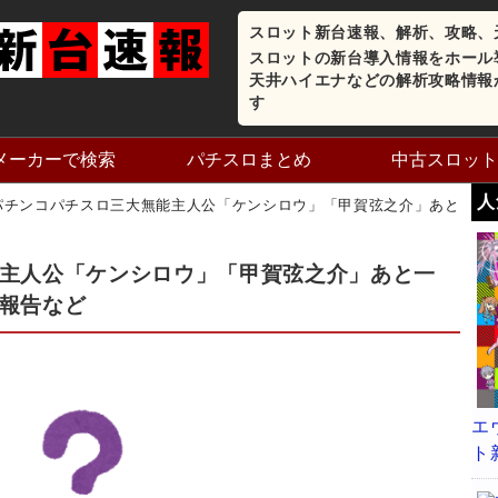
スロット新台速報、解析、攻略、
スロットの新台導入情報をホール
天井ハイエナなどの解析攻略情報
す
メーカーで検索
パチスロまとめ
中古スロット
人
パチンコパチスロ三大無能主人公「ケンシロウ」「甲賀弦之介」あと
主人公「ケンシロウ」「甲賀弦之介」あと一
報告など
エ
ト