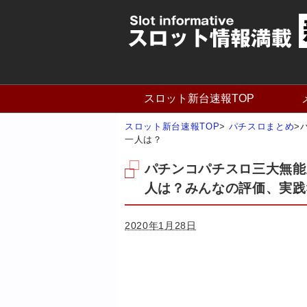
スロット新台速報TOP
スロット新台速報TOP
>
パチスロまとめ
>
一人は？
パチンコパチスロ三大無能
人は？みんなの評価、実践
2020年1月28日