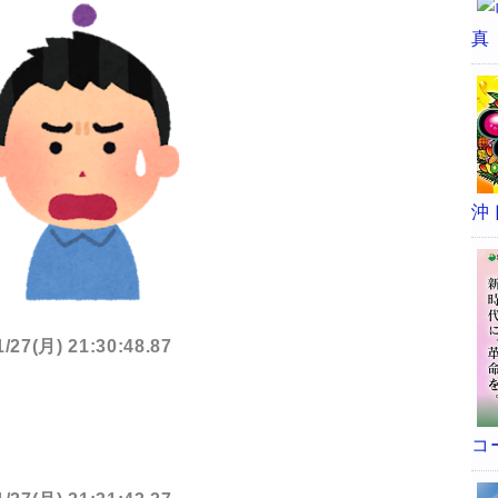
真
沖
1/27(月) 21:30:48.87
コ