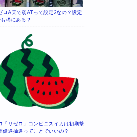
ゼロA天で弱ATって設定2なの？設定
でも稀にある？
ロ「リゼロ」コンビニスイカは初期撃
率優遇抽選ってことでいいの？