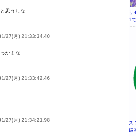
なと思うしな
リ
1
01/27(月) 21:33:34.40
ばっかよな
01/27(月) 21:33:42.46
01/27(月) 21:34:21.98
ス
破