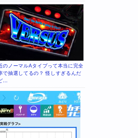
近のノーマルAタイプって本当に完全
率で抽選してるの？ 怪しすぎるんだ
ど…