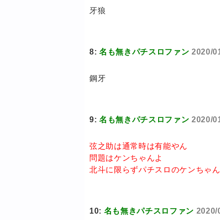
牙狼
8:
名も無きパチスロファン
2020/0
鋼牙
9:
名も無きパチスロファン
2020/0
弦之助は通常時は有能やん
問題はケンちゃんよ
北斗に限らずパチスロのケンちゃ
10:
名も無きパチスロファン
2020/