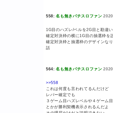
558:
名も無きパチスロファン
2020
1G目のハズレ/ベルを2G目と勘違
確定対決枠の横に1G目の抽選枠を
確定対決枠と抽選枠のデザインな
話
564:
名も無きパチスロファン
2020
>>558
これは何度も言われてるんだけど
レバー確定でも
３ゲーム目ハズレベルや４ゲーム
とかが勝利契機表示されるんだよ
その理屈だけだと説明できない