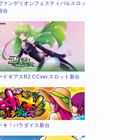
ヴァンゲリオンフェスティバルスロッ
新台
ードギアスR2 CCver.スロット新台
ドキ！パラダイス新台