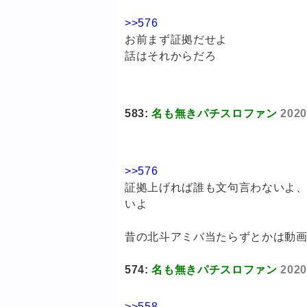
>>576
お前まず証拠だせよ
話はそれからだろ
583:
名も無きパチスロファン
2020
>>576
証拠上げれば誰も文句言わないよ
いよ
昔の北斗アミバ当たらずとかは動
574:
名も無きパチスロファン
2020
>>558