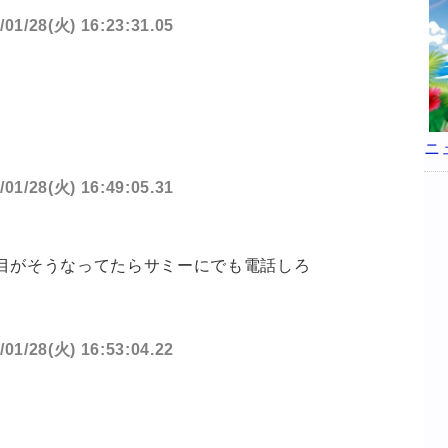
/01/28(火) 16:23:31.05
ニ
/01/28(火) 16:49:05.31
目がそうなってたらサミーにでも電話しろ
/01/28(火) 16:53:04.22