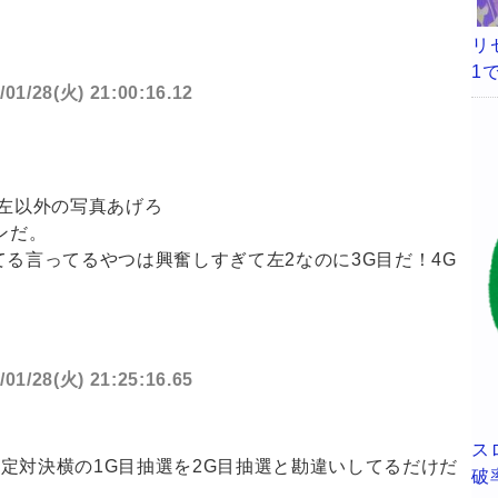
リ
1
/01/28(火) 21:00:16.12
番左以外の写真あげろ
ンだ。
てる言ってるやつは興奮しすぎて左2なのに3G目だ！4G
/01/28(火) 21:25:16.65
ス
定対決横の1G目抽選を2G目抽選と勘違いしてるだけだ
破