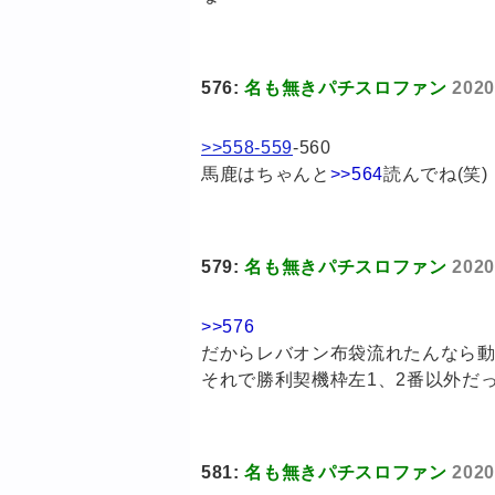
576:
名も無きパチスロファン
2020
>>558-559
-560
馬鹿はちゃんと
>>564
読んでね(笑)
579:
名も無きパチスロファン
2020
>>576
だからレバオン布袋流れたんなら
それで勝利契機枠左1、2番以外だ
581:
名も無きパチスロファン
2020