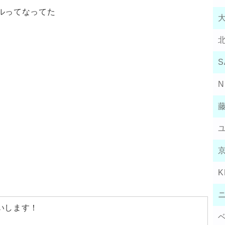
ルってなってた
S
N
K
いします！