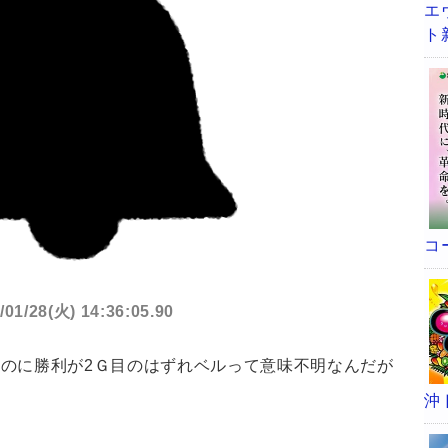
エ
ト
コ
/01/28(火) 14:36:05.90
のに勝利が2Ｇ目のはずれベルって意味不明なんだが
沖