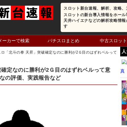
スロット新台速報、解析、攻略、
スロットの新台導入情報をホール
天井ハイエナなどの解析攻略情報
す
メーカーで検索
パチスロまとめ
中古スロット
人
スロ「北斗の拳 天昇」突破確定なのに勝利が2Ｇ目のはずれベルって
破確定なのに勝利が2Ｇ目のはずれベルって意
真
なの評価、実践報告など