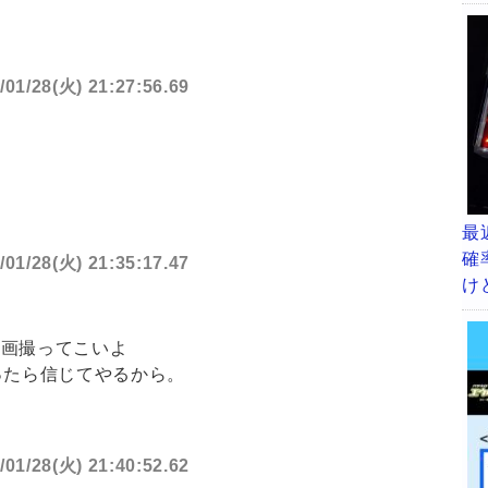
/01/28(火) 21:27:56.69
最
確
/01/28(火) 21:35:17.47
け
動画撮ってこいよ
ったら信じてやるから。
/01/28(火) 21:40:52.62