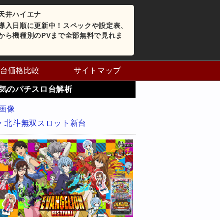
天井ハイエナ
導入日順に更新中！スペックや設定表、
から機種別のPVまで全部無料で見れま
台価格比較
サイトマップ
気のパチスロ台解析
・北斗無双スロット新台