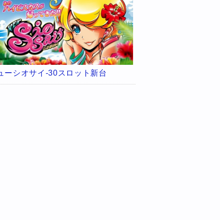
ューシオサイ-30スロット新台