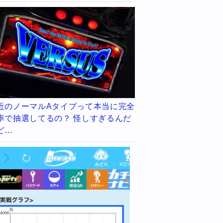
近のノーマルAタイプって本当に完全
率で抽選してるの？ 怪しすぎるんだ
ど…