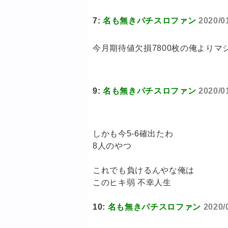
7:
名も無きパチスロファン
2020/0
今月期待値欠損7800枚の俺よりマ
9:
名も無きパチスロファン
2020/0
しかも今5-6確出たわ
8人のやつ
これでも負けるんやな俺は
このヒキ弱 不幸人生
10:
名も無きパチスロファン
2020/