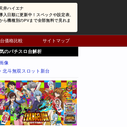
天井ハイエナ
導入日順に更新中！スペックや設定表、
から機種別のPVまで全部無料で見れま
台価格比較
サイトマップ
気のパチスロ台解析
・北斗無双スロット新台