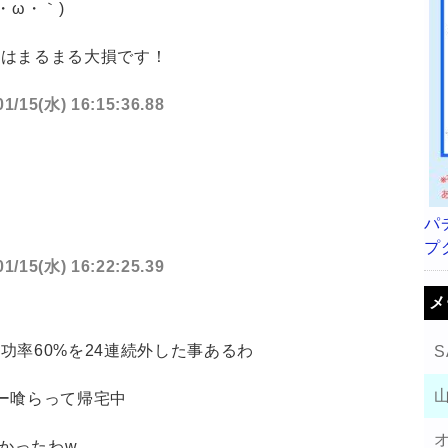
・ω・｀)
分はまるまる大損です！
01/15(水) 16:15:36.88
パ
プ
01/15(水) 16:22:25.39
メ
功率60%を24連続外した事あるわ
S
ー喰らって帰宅中
掛かったわw