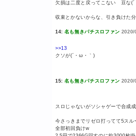
欠損は二度と戻ってこない 豆な(´
収束とかないからな、引き負けた
14:
名も無きパチスロファン
2020/
>>13
クソが(´・ω・｀)
15:
名も無きパチスロファン
2020/
スロじゃないがソシャゲーで合成成
今さっきまでリゼロ打ってて5スル
全部初回負けw
2.5円で2366G回すのに約3000枚