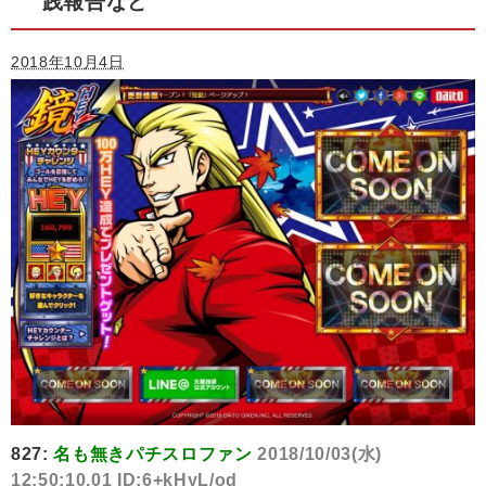
践報告など
2018年10月4日
827:
名も無きパチスロファン
2018/10/03(水)
12:50:10.01 ID:6+kHyL/od