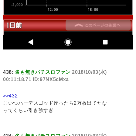
438:
名も無きパチスロファン
2018/10/03(水)
00:11:18.71 ID:97NX5cMxa
>>432
こいつハーデスゴッド座ったら2万枚出てたな
ってくらい引き強すぎ
424:
名も無きパチスロファン
2018/10/03(水)