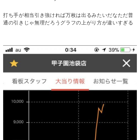
打ち手が相当引き強ければ万枚は出るみたいだなただ普
通の引きじゃ無理だろうグラフの上がり方が違いすぎる