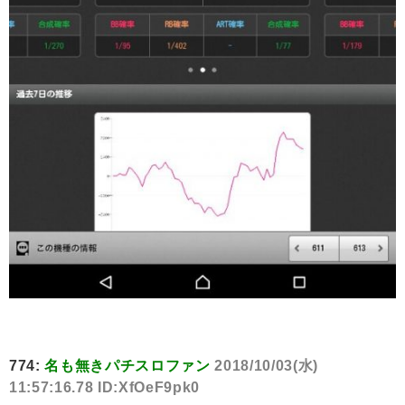
774:
名も無きパチスロファン
2018/10/03(水)
11:57:16.78 ID:XfOeF9pk0