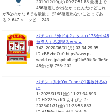
2019/12/10(火) 00:27:51.88 最後まで
456確定しか出なかったんだけどこれ
が5なのかな 6でも最後まで246確定出ないことってあ
る？ 647 × コンビニ 243 …
パチスロ「沖ドキ2」をスロ173台中48
台導入する店現るｗｗｗ
742: 2020/06/01(月) 03:34:29.95
ID:xBEvbdO+0 http://www.p-
world.co.jp/sp/hall.cgi?i=59fe3dfffe6c
48台は草 756: 202…
パチンコ系女YouTuberで1番抜けるの
は
1: 2025/01/31(金) 11:27:34.893
ID:HX23Yv+K0 あすぴよ 2:
2025/01/31(金) 11:28:53.883
ID:AMW/rUbva がりぞう 3: