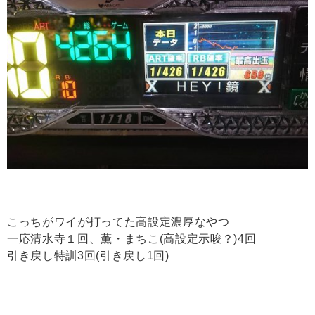
こっちがワイが打ってた高設定濃厚なやつ
一応清水寺１回、薫・まちこ(高設定示唆？)4回
引き戻し特訓3回(引き戻し1回)