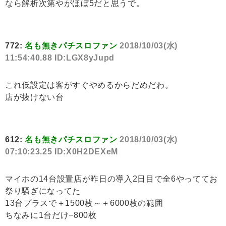
なら解析次第やがほぼ5だと思うで。
772:
名も無きパチスロファン
2018/10/03(水)
11:54:40.88 ID:LGX8yJupd
これ低設定は客がすぐやめるからだめだわ。
店が抜けない台
612:
名も無きパチスロファン
2018/10/03(水)
07:10:23.25 ID:X0H2DEXeM
マイホの14台設置店が昨日の導入2日目で全6やっててお
祭り騒ぎになってた
13台プラスで＋1500枚～＋6000枚の範囲
ちなみに1台だけ−800枚