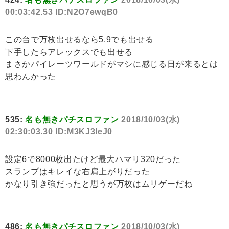
00:03:42.53 ID:N2O7ewqB0
この台で万枚出せるなら5.9でも出せる
下手したらアレックスでも出せる
まさかパイレーツワールドがマシに感じる日が来るとは
思わんかった
535:
名も無きパチスロファン
2018/10/03(水)
02:30:03.30 ID:M3KJ3IeJ0
設定6で8000枚出たけど最大ハマリ320だった
スランプはキレイな右肩上がりだった
かなり引き強だったと思うが万枚はムリゲーだね
486:
名も無きパチスロファン
2018/10/03(水)