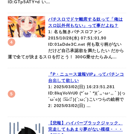
ID:GTp5ATY+d い…
パチスロでドヤ離席する奴って「俺は
スロ以外何もない」って事だよね？
1: 名も無きパチスロファン
2015/10/28(水) 07:51:01.90
ID:01aDde3C.net 何も取り柄がない
だけど自己承認欲を満たしたい だから
運で全てが決まるスロを打とう！ 300G乗せたらみん…
『P・ニュース速報VIP』ってパチンコ
台出して欲しい
1: 2025/03/02(日) 16:23:51.281
ID:8kqVoVrU0 (*´ω｀*)(´,,･ω･,,｀)(っ
´ω`c)( ･᷄ὢ･᷅ )(´;ω;`)こいつらの絵柄で
2: 2025/03/02(日) …
【悲報】ハイパーブラックジャック、
完走してもあまり夢がない模様・・・