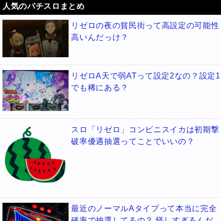
人気のパチスロまとめ
リゼロの夜の貧民街って高設定の可能性
高いんだっけ？
リゼロA天で弱ATって設定2なの？設定1
でも稀にある？
スロ「リゼロ」コンビニスイカは初期撃
破率優遇抽選ってことでいいの？
最近のノーマルAタイプって本当に完全
確率で抽選してるの？ 怪しすぎるんだ