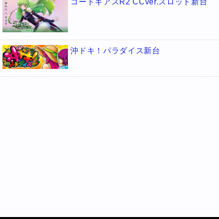
コードギアスR2 CCver.スロット新台
沖ドキ！パラダイス新台