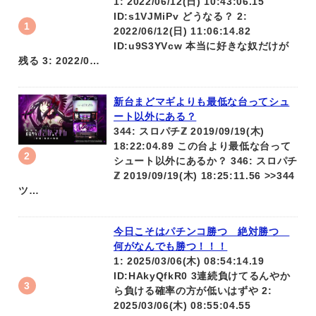
1: 2022/06/12(日) 10:43:06.15
ID:s1VJMiPv どうなる？ 2:
2022/06/12(日) 11:06:14.82
ID:u9S3YVcw 本当に好きな奴だけが
残る 3: 2022/0…
新台まどマギよりも最低な台ってシュ
ート以外にある？
344: スロパチℤ 2019/09/19(木)
18:22:04.89 この台より最低な台って
シュート以外にあるか？ 346: スロパチ
ℤ 2019/09/19(木) 18:25:11.56 >>344
ツ…
今日こそはパチンコ勝つ 絶対勝つ
何がなんでも勝つ！！！
1: 2025/03/06(木) 08:54:14.19
ID:HAkyQfkR0 3連続負けてるんやか
ら負ける確率の方が低いはずや 2:
2025/03/06(木) 08:55:04.55