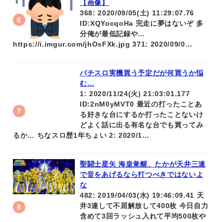
【画像】
368: 2020/09/05(土) 11:29:07.76
ID:XQYocqoHa 完走に夢はないぞ 多
分俺が最低記録や…
https://i.imgur.com/jhOsFXk.jpg 371: 2020/09/0…
パチスロ実機買う予定だが何買うか悩
む…
1: 2020/11/24(火) 21:03:01.177
ID:2nM0yMVT0 最近の打ったことあ
る好きな台にするか打ったことないけ
どよく話に出る有名な台でも買ってみ
るか… ちなスロ歴1年ちょい 2: 2020/1…
聖闘士星矢 海皇覚醒、たかが天井三連
で音をあげるなら打つべきではないよ
な
482: 2019/04/03(水) 19:46:09.41 天
井3連して不屈解放して400枚 今日自力
含めて3回ラッシュ入れて平均500枚や