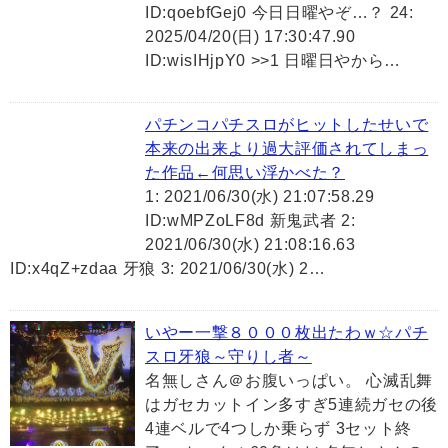
ID:qoebfGej0 今日日曜やぞ…？ 24:
2025/04/20(日) 17:30:47.90
ID:wisIHjpY0 >>1 日曜日やから…
パチンコパチスロがヒットしたせいで
本来の出来より過大評価されてしまっ
た作品←何思い浮かべた？
1: 2021/06/30(水) 21:07:58.29
ID:wMPZoLF8d 新鬼武者 2:
2021/06/30(水) 21:08:16.63
ID:x4qZ+zdaa 牙狼 3: 2021/06/30(水) 2…
いやー一撃８０００枚出たわｗ☆パチ
スロ牙狼～守りし者～
名無しさん＠お腹いっぱい。 心滅乱舞
はガセカットイン多すぎ5連続ガセの後
4連ベルで4つしか乗らず 3セット終