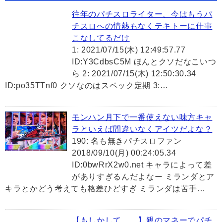
往年のパチスロライター、今はもうパ
チスロへの情熱もなくテキトーに仕事
こなしてるだけ
1: 2021/07/15(木) 12:49:57.77
ID:Y3CdbsC5M ほんとクソだなこいつ
ら 2: 2021/07/15(木) 12:50:30.34
ID:po35TTnf0 クソなのはスペック定期 3:…
モンハン月下で一番使えない味方キャ
ラといえば間違いなくアイツだよな？
190: 名も無きパチスロファン
2018/09/10(月) 00:24:05.34
ID:0bwRrX2w0.net キャラによって差
がありすぎるんだよなー ミランダとア
キラとかどう考えても格差ひどすぎ ミランダは苦手…
【もしかして、、】親のマネーでパチ