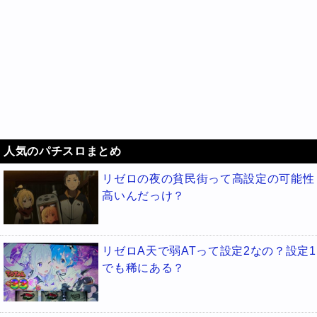
人気のパチスロまとめ
リゼロの夜の貧民街って高設定の可能性
高いんだっけ？
リゼロA天で弱ATって設定2なの？設定1
でも稀にある？