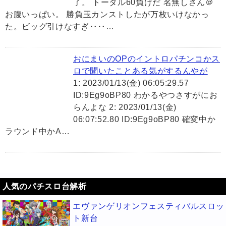
了。 トータル60負けだ 名無しさん＠
お腹いっぱい。 勝負玉カンストしたが万枚いけなかっ
た。ビッグ引けなすぎ‥‥…
おにまいのOPのイントロパチンコかス
ロで聞いたことある気がするんやが
1: 2023/01/13(金) 06:05:29.57
ID:9Eg9oBP80 わかるやつさすがにお
らんよな 2: 2023/01/13(金)
06:07:52.80 ID:9Eg9oBP80 確変中か
ラウンド中かA…
人気のパチスロ台解析
エヴァンゲリオンフェスティバルスロッ
ト新台