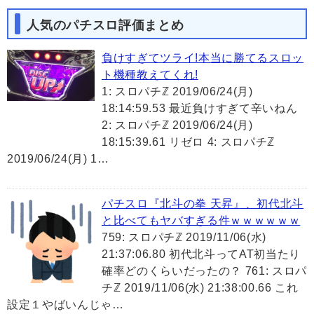
人気のパチスロ評価まとめ
負けすぎてツライ!本当に勝てるスロッ
ト機種教えてくれ!
1: スロパチℤ 2019/06/24(月)
18:14:59.53 最近負けすぎて辛いねん
2: スロパチℤ 2019/06/24(月)
18:15:39.61 リゼロ 4: スロパチℤ
2019/06/24(月) 1…
パチスロ『北斗の拳 天昇』、初代北斗
と比べてもヤバすぎる件ｗｗｗｗｗｗ
759: スロパチℤ 2019/11/06(水)
21:37:06.80 初代北斗ってAT初当たり
確率どのくらいだったの？ 761: スロパ
チℤ 2019/11/06(水) 21:38:00.66 これ
設定１やばいんじゃ…