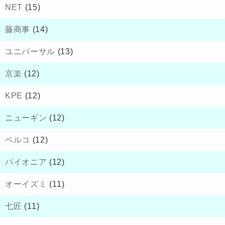
NET
(15)
藤商事
(14)
ユニバーサル
(13)
京楽
(12)
KPE
(12)
ニューギン
(12)
ベルコ
(12)
パイオニア
(12)
オーイズミ
(11)
七匠
(11)