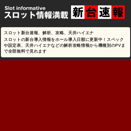
スロット新台速報、解析、攻略、天井ハイエナ
スロットの新台導入情報をホール導入日順に更新中！スペック
や設定表、天井ハイエナなどの解析攻略情報から機種別のPVま
で全部無料で見れます