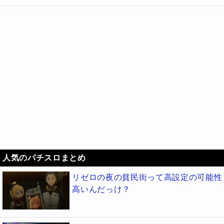
人気のパチスロまとめ
リゼロの夜の貧民街って高設定の可能性
高いんだっけ？