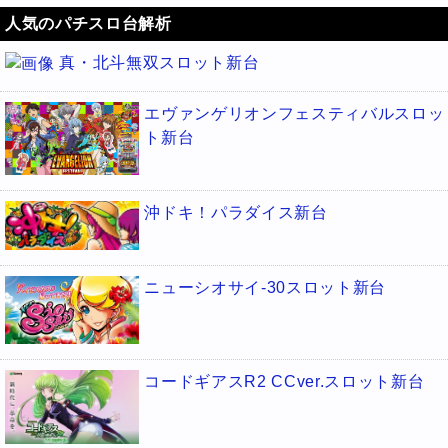
人気のパチスロ台解析
真・北斗無双スロット新台
エヴァンゲリオンフェスティバルスロッ
ト新台
沖ドキ！パラダイス新台
ニューシオサイ-30スロット新台
コードギアスR2 CCver.スロット新台