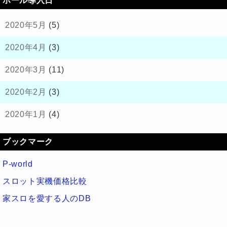
ホール導入日
2020年5月
(5)
2020年4月
(3)
2020年3月
(11)
2020年2月
(3)
2020年1月
(4)
ブックマーク
P-world
スロット実機価格比較
家スロを愛する人のDB