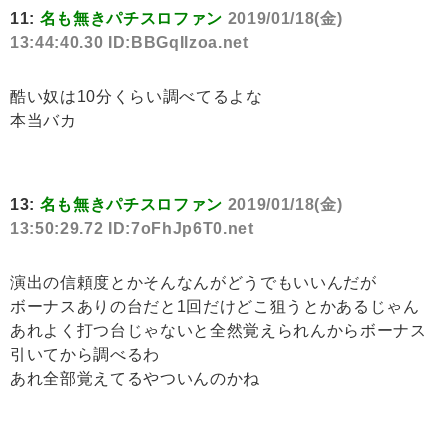
11:
名も無きパチスロファン
2019/01/18(金)
13:44:40.30 ID:BBGqIlzoa.net
酷い奴は10分くらい調べてるよな
本当バカ
13:
名も無きパチスロファン
2019/01/18(金)
13:50:29.72 ID:7oFhJp6T0.net
演出の信頼度とかそんなんがどうでもいいんだが
ボーナスありの台だと1回だけどこ狙うとかあるじゃん
あれよく打つ台じゃないと全然覚えられんからボーナス
引いてから調べるわ
あれ全部覚えてるやついんのかね