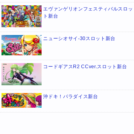
エヴァンゲリオンフェスティバルスロッ
ト新台
ニューシオサイ-30スロット新台
コードギアスR2 CCver.スロット新台
沖ドキ！パラダイス新台