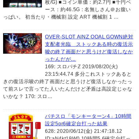
枚/G) ■コイン単価：約2.7円 ■千円ベ
ース：約46.5G : 名無しさん＠お腹い
っぱい。 初当たり・機械割 設定 ART 機械割 1 …
OVER-SLOT AINZ OOAL GOWN絶対
支配者光臨 ストックある時の復活示
唆の終了画面だと思うけど復活しなか
ったんだが…
169: スロパチℤ 2019/08/20(火)
23:15:44.74 多分これストックあると
きの復活示唆の終了画面だと思うけど復活しなかったっ
て前スレで言ってた人いたんだけど矛盾は高設定じゃな
いかな？ 170: スロ…
パチスロ「モンキーターン4」10時間
設定5or6確定台打った結果
628: 2020/06/12(金) 21:47:18.12
ID:aN4kt19W0 10時間5.6確定台打っ