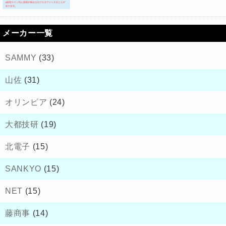
メーカー一覧
SAMMY
(33)
山佐
(31)
オリンピア
(24)
大都技研
(19)
北電子
(15)
SANKYO
(15)
NET
(15)
藤商事
(14)