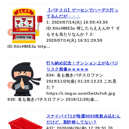
【パチスロ】ゲーセンでハーデス打っ
てるんだが・・・
1: 2020/07/14(火) 16:50:43.50
ID:XtIxHME3a 何したらええんや？ そ
もそも当たりなんか？ 2:
2020/07/14(火) 16:51:29.59
ID:XtIxHME3a http…
打ち納め記念！テンション上がるバジ
リスク画像ｗｗｗｗｗ
834: 名も無きパチスロファン
2019/11/29(金) 01:20:13.23 これ見
た？
https://i.imgur.com/3wUufvA.jpg
839: 名も無きパチスロファン 2019/11/29(金…
スナイパイ71が毎週5000枚飲み込むん
だけど、割詐称してない？
437: 2020/06/26(金) 17:29:51.70