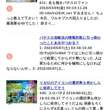
611: 名も無きパチスロファン
2018/03/09(金) 00:14:11.28
ID:n0mVz2ErK.net すみません！ ちょ
っと教えて下さい！ 今日、ワルキプス六回入りましたが、
最高乗せ40でした！ 赤タイ…
パチスロ攻略法の情報詐欺に引っ掛か
ったことあるやつおる？
1: 2022/05/07(土) 03:38:10.40
ID:PyQ07nMk0 ワイはこれに引っ掛か
って絶望してからガチ勢になった 人は
変わるために何かを犠牲にしなければ
ならないんや… 2: 2022/05/07(土…
リゼロのアイコンの選択率も何かしら
に依存してそう
340: スロパチℤ 2019/08/31(土)
18:02:49.37 アイコンの選択率も何か
しらに依存してそうだよね 体操もろく
に入らずA天真っしぐらの時って黄→青