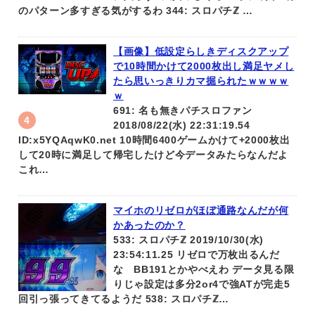
のパターン多すぎる気がするわ 344: スロパチℤ …
【画像】低設定らしきディスクアップ
で10時間かけて2000枚出し満足ヤメし
たら思いっきりカマ掘られたｗｗｗｗ
ｗ
691: 名も無きパチスロファン
2018/08/22(水) 22:31:19.54
ID:x5YQAqwK0.net 10時間6400ゲームかけて+2000枚出
して20時に満足して帰宅したけど今データみたらなんだよ
これ…
マイホのリゼロがほぼ通路なんだが何
かあったのか？
533: スロパチℤ 2019/10/30(水)
23:54:11.25 リゼロで万枚出るんだ
な BB191とかやべえわ データ見る限
りじゃ設定は多分2or4で強ATが完走5
回引っ張ってきてるようだ 538: スロパチℤ…