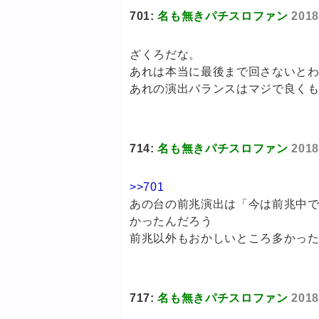
701:
名も無きパチスロファン
2018
ざくろだな。
あれは本当に最後まで回さないと
あれの演出バランスはマジで良く
714:
名も無きパチスロファン
2018
>>701
あの台の前兆演出は「今は前兆中
かったんだろう
前兆以外もおかしいところ多かっ
717:
名も無きパチスロファン
2018