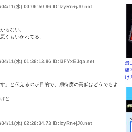
/04/11(水) 00:06:50.96 ID:IzyRn+jJ0.net
わからない。
も悪くもいかれてる。
/04/11(水) 01:38:13.86 ID:I3FYxEJqa.net
最
確
け
です」と伝えるのが目的で、期待度の高低はどうでもよ
たけど
/04/11(水) 02:28:34.73 ID:IzyRn+jJ0.net