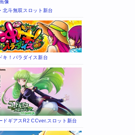
・北斗無双スロット新台
ドキ！パラダイス新台
ードギアスR2 CCver.スロット新台