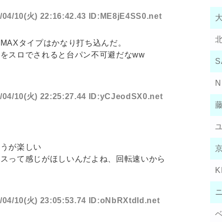
/04/10(火) 22:16:42.43 ID:ME8jE4SS0.net
MAXタイプはかなり打ち込んだ。
をスロでされると台パン不可避だなww
S
N
/04/10(火) 22:25:27.44 ID:yCJeodSX0.net
ね
ほうが楽しい
ンスって感じがほしいんだよね、回転速いから
K
/04/10(火) 23:05:53.74 ID:oNbRXtdId.net