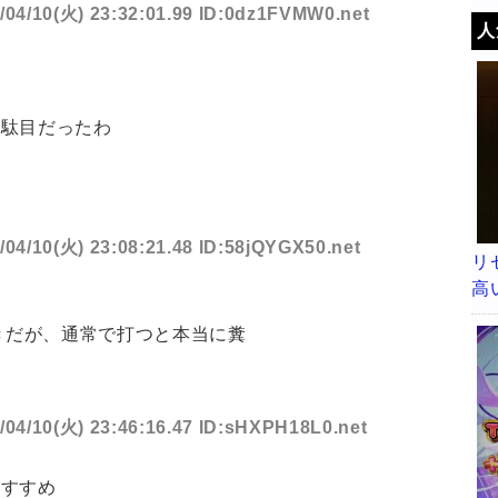
/04/10(火) 23:32:01.99 ID:0dz1FVMW0.net
人
出駄目だったわ
/04/10(火) 23:08:21.48 ID:58jQYGX50.net
リ
高
好きだが、通常で打つと本当に糞
/04/10(火) 23:46:16.47 ID:sHXPH18L0.net
おすすめ