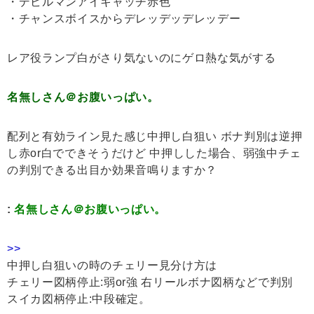
・デビルマンアイキャッチ赤色
・チャンスボイスからデレッデッデレッデー
レア役ランプ白がさり気ないのにゲロ熱な気がする
名無しさん＠お腹いっぱい。
配列と有効ライン見た感じ中押し白狙い ボナ判別は逆押
し赤or白でできそうだけど 中押しした場合、弱強中チェ
の判別できる出目か効果音鳴りますか？
:
名無しさん＠お腹いっぱい。
>>
中押し白狙いの時のチェリー見分け方は
チェリー図柄停止:弱or強 右リールボナ図柄などで判別
スイカ図柄停止:中段確定。