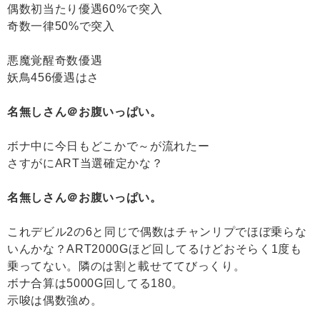
偶数初当たり優遇60%で突入
奇数一律50%で突入
悪魔覚醒奇数優遇
妖鳥456優遇はさ
名無しさん＠お腹いっぱい。
ボナ中に今日もどこかで～が流れたー
さすがにART当選確定かな？
名無しさん＠お腹いっぱい。
これデビル2の6と同じで偶数はチャンリプでほぼ乗らな
いんかな？ART2000Gほど回してるけどおそらく1度も
乗ってない。隣のは割と載せててびっくり。
ボナ合算は5000G回してる180。
示唆は偶数強め。