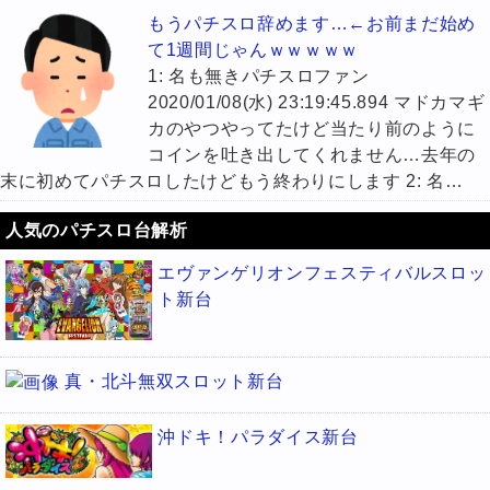
もうパチスロ辞めます…←お前まだ始め
て1週間じゃんｗｗｗｗｗ
1: 名も無きパチスロファン
2020/01/08(水) 23:19:45.894 マドカマギ
カのやつやってたけど当たり前のように
コインを吐き出してくれません…去年の
末に初めてパチスロしたけどもう終わりにします 2: 名…
人気のパチスロ台解析
エヴァンゲリオンフェスティバルスロッ
ト新台
真・北斗無双スロット新台
沖ドキ！パラダイス新台