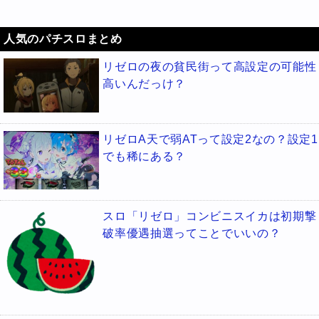
人気のパチスロまとめ
リゼロの夜の貧民街って高設定の可能性
高いんだっけ？
リゼロA天で弱ATって設定2なの？設定1
でも稀にある？
スロ「リゼロ」コンビニスイカは初期撃
破率優遇抽選ってことでいいの？