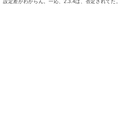
設定差がわからん。一応、2.3.4は、否定されてた。