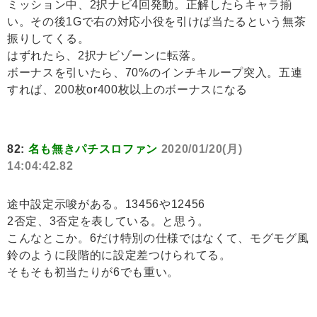
ミッション中、2択ナビ4回発動。正解したらキャラ揃
い。その後1Gで右の対応小役を引けば当たるという無茶
振りしてくる。
はずれたら、2択ナビゾーンに転落。
ボーナスを引いたら、70%のインチキループ突入。五連
すれば、200枚or400枚以上のボーナスになる
82:
名も無きパチスロファン
2020/01/20(月)
14:04:42.82
途中設定示唆がある。13456や12456
2否定、3否定を表している。と思う。
こんなとこか。6だけ特別の仕様ではなくて、モグモグ風
鈴のように段階的に設定差つけられてる。
そもそも初当たりが6でも重い。