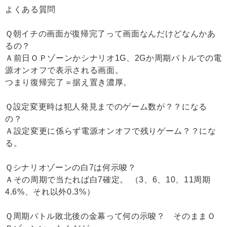
よくある質問
Ｑ朝イチの画面が復帰完了って画面なんだけどなんかあ
るの？
Ａ前日ＯＰゾーンかシナリオ1G、2Gか周期バトルでの電
源オンオフで表示される画面。
つまり復帰完了＝据え置き濃厚。
Ｑ設定変更時は犯人発見までのゲーム数が？？になる
の？
Ａ設定変更に係らず電源オンオフで残りゲーム？？にな
る。
Ｑシナリオゾーンの白7は何示唆？
Ａその周期で当たれば白7確定。 （3、6、10、11周期
4.6%、それ以外0.3%）
Ｑ周期バトル敗北後の金幕って何の示唆？ そのままＯ