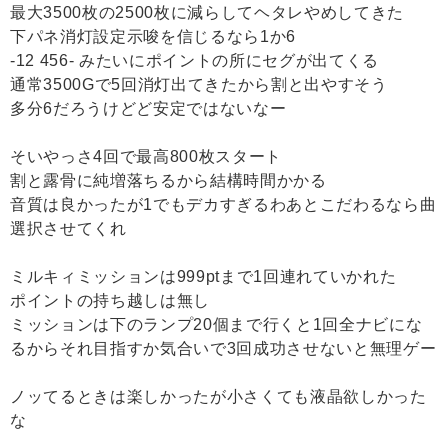
最大3500枚の2500枚に減らしてヘタレやめしてきた
下パネ消灯設定示唆を信じるなら1か6
-12 456- みたいにポイントの所にセグが出てくる
通常3500Gで5回消灯出てきたから割と出やすそう
多分6だろうけどど安定ではないなー
そいやっさ4回で最高800枚スタート
割と露骨に純増落ちるから結構時間かかる
音質は良かったが1でもデカすぎるわあとこだわるなら曲
選択させてくれ
ミルキィミッションは999ptまで1回連れていかれた
ポイントの持ち越しは無し
ミッションは下のランプ20個まで行くと1回全ナビにな
るからそれ目指すか気合いで3回成功させないと無理ゲー
ノッてるときは楽しかったが小さくても液晶欲しかった
な