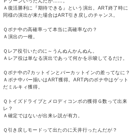
Ｐゾーンいったんだが……。
Ａ復活勝利に『期待できる』という演出。ART終了時に
同様の演出が来た場合はART引き戻しのチャンス。
Ｑボナ中の高確率って本当に高確率なの？
Ａ演出の一種。
Ｑレア役引いたのに～うんぬんかんぬん。
Ａレア役は単なる演出であって何かを示唆してるだけ。
Ｑボナ中の7カットインとバーカットインの差ってなに？
Ａボナ中バー揃いはART獲得。ART内のボナ中はゲット
だミルキィ獲得。
Ｑトイズドライブとメロディコンボの獲得Ｇ数って出来
レ？
Ａ確定ではないが出来レ説が有力。
Ｑ引き戻しモードって出たのに天井行ったんだが？