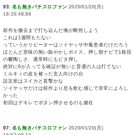
93:
名も無きパチスロファン
2020/01/20(月)
18:30:48.88
前作を撤去まで打ち込んだ俺が断然しよう
これは1週間もたない
っていうかリピーターはソイヤッサ中毒患者だけだろう
ほとんど意味の無い賑やかしボイス、押し順ナビで1枚役
の鬱陶しさ、通常時にもビタ押し
絶対に6が入ってる確証が無いと普通の人は打てない
ミルキィの皮を被った玄人向けの台
設定差はスイカと直撃かな
ソイヤッサだけは前作より息を飲む感じで非常によろし
かった
初回はデキレでボタン押させるのも健在
97:
名も無きパチスロファン
2020/01/20(月)