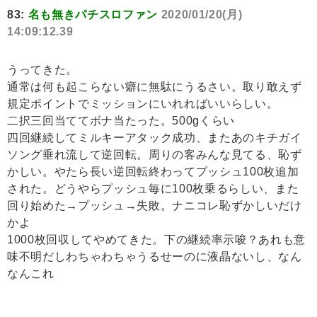
83:
名も無きパチスロファン
2020/01/20(月)
14:09:12.39
うってきた。
通常は何も起こらない癖に無駄にうるさい。取り敢えず
規定ポイントでミッションにいれればいいらしい。
二択三回当ててボナ当たった。500gくらい
四回継続してミルキーアタック成功、またあのキチガイ
ソング垂れ流して逆回転。周りの客みんな見てる、恥ず
かしい。やたら長い逆回転終わってプッシュ100枚追加
された。どうやらプッシュ毎に100枚乗るらしい、また
回り始めた→プッシュ→失敗。ナニコレ恥ずかしいだけ
かよ
1000枚回収してやめてきた。下の継続率示唆？あれも意
味不明だしわちゃわちゃうるせーのに液晶ないし、なん
なんこれ