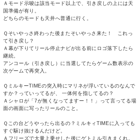
Ａモード示唆は該当モード以上で、引き戻しの上には天
国準備が有り。
どちらのモードも天井へ普通に行く。
Ｑそいやっさ終わった後またそいやっさ来た！ これっ
て引き戻し？
Ａ幕が下りてリール停止ナビが出る前にロゴ落下したら
継続。
アンコール（引き戻し）に当選してたらゲーム数表示の
次ゲームで再突入。
ＱミルキーTIMEの突入時にマリネが浮いているのなんで
すか？っていってるが、 一体何を指してるの？
Ａシャロが「7が無くなってますー！！」って言ってる場
面の画面に写ったリールのこと。
Ｑこの台どうやったら出るの？ミルキィTIMEに入っても
すぐ駆け抜けるんだけど。
Ａフリーズで大量上乗せした後にゲトミル引きまくれ。