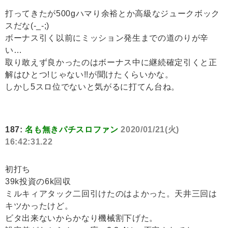
打ってきたが500gハマり余裕とか高級なジュークボック
スだな(-_-;)
ボーナス引く以前にミッション発生までの道のりが辛
い…
取り敢えず良かったのはボーナス中に継続確定引くと正
解はひとつ!じゃない!!が聞けたくらいかな。
しかし5スロ位でないと気がるに打てん台ね。
187:
名も無きパチスロファン
2020/01/21(火)
16:42:31.22
初打ち
39k投資の6k回収
ミルキィアタック二回引けたのはよかった。天井三回は
キツかったけど。
ビタ出来ないからかなり機械割下げた。