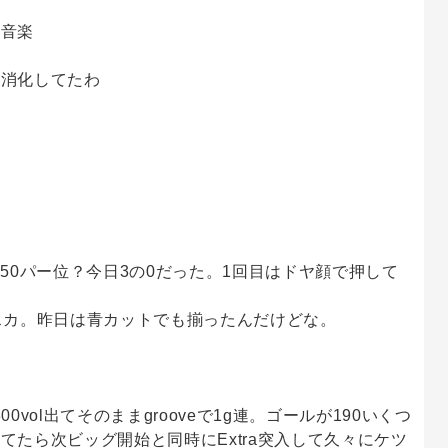
る音楽
り消化してたわ
50パー位？今日3の0だった。1回目はドヤ顔で押して
スカ。昨日は青カットでも揃ったんだけどな。
00vol出てそのままgrooveで1g連。ゴールが190いくつ
てたら次ビッグ開始と同時にExtra突入して久々にケツ