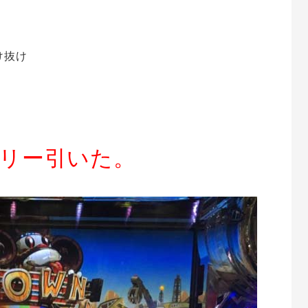
け抜け
リー引
いた。