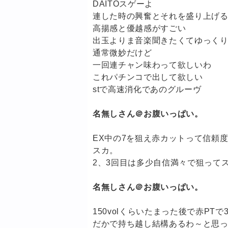
DAITOスゲーよ
連した時の興奮とそれを盛り上げ
高揚感と優越感がすごい
出玉よりま音楽聞きたくてゆっく
通常微妙だけど
一回連チャン味わって欲しいわ
これパチンコで出して欲しい
stで高速消化であのグルーヴ
名無しさん＠お腹いっぱい。
EX中の7を狙え赤カットって信頼度
スカ。
2、3回目は多少自信満々で狙って
名無しさん＠お腹いっぱい。
150volくらいたまった後で赤PTで3
だかで持ち越し結構あるわ～と思っ