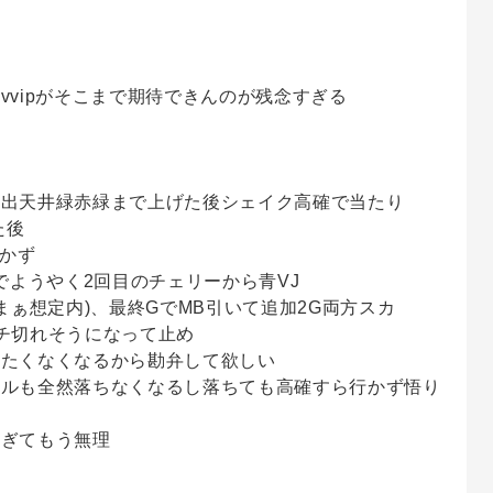
vvipがそこまで期待できんのが残念すぎる
演出天井緑赤緑まで上げた後シェイク高確で当たり
た後
行かず
でようやく2回目のチェリーから青VJ
まぁ想定内)、最終GでMB引いて追加2G両方スカ
チ切れそうになって止め
ちたくなくなるから勘弁して欲しい
ベルも全然落ちなくなるし落ちても高確すら行かず悟り
過ぎてもう無理