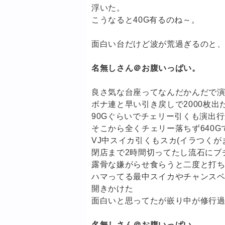
浮いた。
こうなると40G有るのね～。
面白い台だけど波が荒過ぎるのと、
名無しさん＠お腹いっぱい。
良さ気な台座ってなんだかんだで
ボナ連と早い引き戻しで2000枚出
90Gぐらいでチェリー引くも演出
そこから全くチェリー落ちず640G
VJ中スイカ引くもスカ(イラつくが
閉店まで2時間切ってたし流石にブ
露骨な嫌がらせ食らうと二度と打
ハマってる最中スイカやチャンス
開きかけた
面白いと思ってたが嵌り中が修行
名無しさん＠お腹いっぱい。