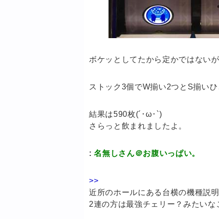
ボケッとしてたから定かではないが
ストック3個でW揃い2つとS揃い
結果は590枚(´･ω･`)
さらっと飲まれましたよ。
:
名無しさん＠お腹いっぱい。
>>
近所のホールにある台横の機種説明
2連の方は最強チェリー？みたいな